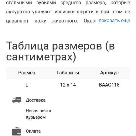
стальными зубьями среднего размера, которые
аккуратно удаляют излишки шерсти и при этом не
показать еще
царапают кожу животного. Оказывает легкие
массажные действия. Применяется в грумминге для
деликатного ухода за шерстью животного, позволяет
Таблица размеров (в
придать дополнительный объем. Данный инструмент
сантиметрах)
разработан для длинной, короткой и кучерявой
шерсти животных. Идеально подходит для ухода за
Размер
Габариты
Артикул
шерстью малых и средних пород собак и котов всех
размеров.
L
12 х 14
BAAG118
Доставка
Новая почта
Курьером
Оплата