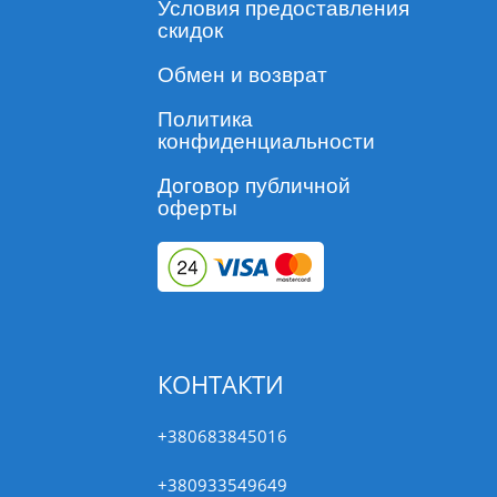
Условия предоставления
Масса
Объем
скидок
тела
аппликатора
Эзафоксоланер (мг)
Эприномектин
Обмен и возврат
животного
(мл)
от 0,8 до
Политика
0,3
3,60
1,20
конфиденциальности
2,5 кг
от 2,5 до
Договор публичной
0,9
10,80
3,60
оферты
7,5 кг
При обработке котов массой тела более 7,5 кг использу
аппликаторов различного объёма.
Как использовать препарат:
Препарат предназначен только для наружного при
КОНТАКТИ
(нанесения на кожу). Не применять инъекционно, 
любым другим способом.
+380683845016
При нанесении препарата избегать попадания его 
+380933549649
и на слизистые оболочки. Если раздражение не про