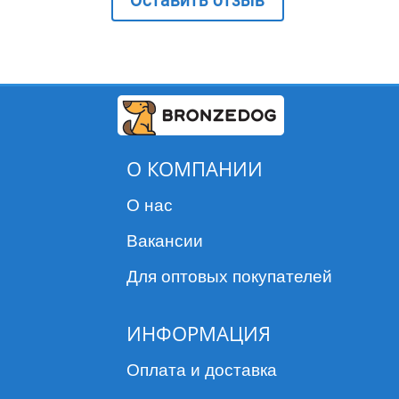
Оставить отзыв
Профилактика аэлуростронгильоза (путем снижени
инвазирования личинками L3-й и L4-й стадии Aeluro
abstrusus).
Профилактика дирофиляриоза (Dirofilaria immitis) в
месяца.
Нематодозы мочевого пузыря: лечение капилляриоза 
О КОМПАНИИ
Способ применения и дозировка для кошек различных во
О нас
Препарат применяют наружно путем нанесения на
Вакансии
неповрежденную кожу, в соответствии с минималь
рекомендованной дозой:
Для оптовых покупателей
1,44 мг эзафоксоланера, 0,48 мг эприномектина и 1
– на 1 кг массы тела животного.
ИНФОРМАЦИЯ
С учетом массы тела животного выбирают аппликатор в 
Оплата и доставка
таблицей: