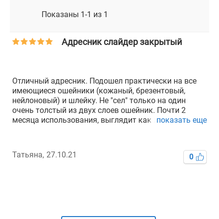
Показаны 1-1 из 1
Адресник слайдер закрытый
Отличный адресник. Подошел практически на все
имеющиеся ошейники (кожаный, брезентовый,
нейлоновый) и шлейку. Не "сел" только на один
очень толстый из двух слоев ошейник. Почти 2
месяца использования, выглядит как новый.
показать еще
Блестит издалека, на него обращают внимание.
Покупкой довольна. За собаку теперь меньше
волнуюсь - даже если с перепугу куда-нибудь
Татьяна,
27.10.21
0
"рванёт", то с адресником у неё больше вероятность
найтись)