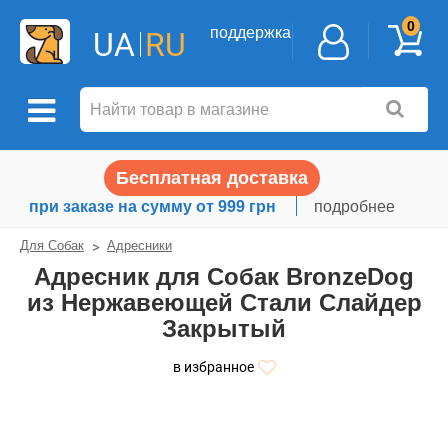
0
поддержка
UA
RU
Бесплатная доставка
при заказе на сумму от 999 грн
подробнее
Для Собак
Адресники
Адресник для Собак BronzeDog
из Нержавеющей Стали Слайдер
Закрытый
в избранное