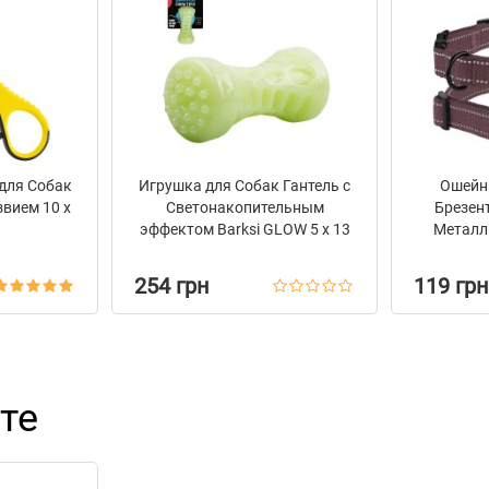
для Собак
Игрушка для Собак Гантель с
Ошейни
звием 10 х
Светонакопительным
Брезен
эффектом Barksi GLOW 5 х 13
Металл
см
Bronze
254 грн
119 грн
те