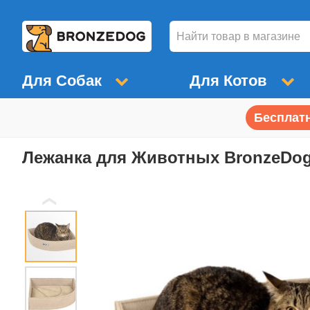
Для Собак
Для Котов
Бесплатн
Лежанка для Животных BronzeDog
❮