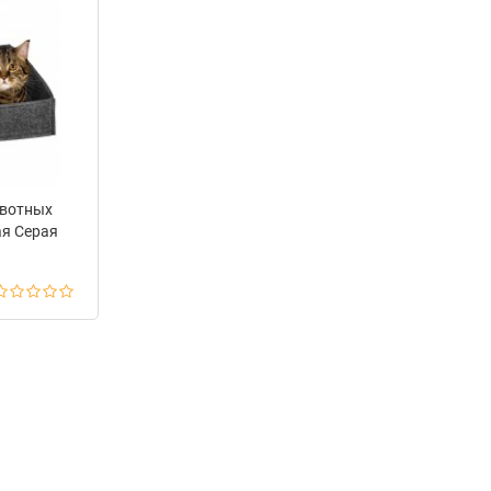
вотных
ая Серая