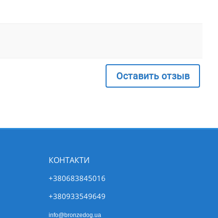
Оставить отзыв
КОНТАКТИ
+380683845016
+380933549649
info@bronzedog.ua