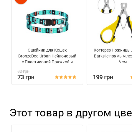
Ошейник для Кошек
Когтерез Ножницы 
BronzeDog Urban Нейлоновый
Barksi с прямым ле
с Пластиковой Пряжкой и
6 см
Колокольчиком Инки
82 грн
73 грн
199 грн
Этот товар в другом цве