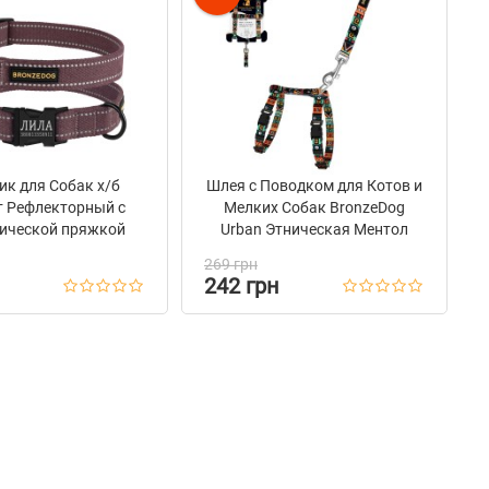
к для Собак х/б
Шлея с Поводком для Котов и
т Рефлекторный c
Мелких Собак BronzeDog
ической пряжкой
Urban Этническая Ментол
dog Сotton Черри
269 грн
242 грн