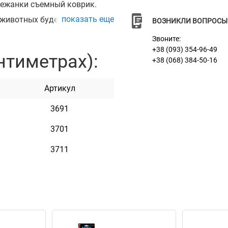
лежанки съемный коврик.
показать еще
животных будет отлично
ВОЗНИКЛИ ВОПРОСЫ
 маленьких собак.
Звоните:
есник, на котором наши
+38 (093) 354-96-49
нтиметрах):
+38 (068) 384-50-16
 вашему желанию,
я с помощью лазера, поэтому
Артикул
3691
3701
3711
р