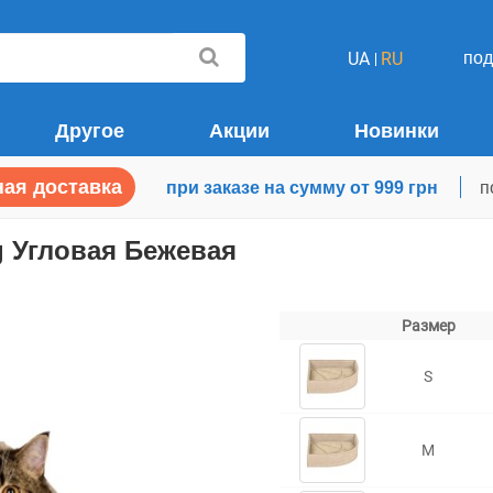
по
UA
RU
Другое
Акции
Новинки
ая доставка
при заказе на сумму от 999 грн
п
 Угловая Бежевая
Размер
S
M