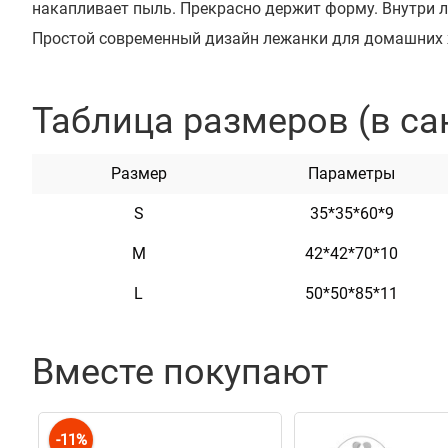
накапливает пыль. Прекрасно держит форму. Внутри 
Простой современный дизайн лежанки для домашних 
смотреться в любом интерьере. Подходит для котов и
На лежанке с помощью заклепок можно закрепить адр
Таблица размеров (в са
мастера могут награвировать любую информацию по
например: имя домашнего животного. Текст наноситс
Размер
Параметры
со временем он не сотрется и не потускнеет.
S
35*35*60*9
М
42*42*70*10
Характеристики
L
50*50*85*11
Материал
Войлок
Вместе покупают
Цвет
Бежевый
Наполнитель
Холлофайбе
-11%