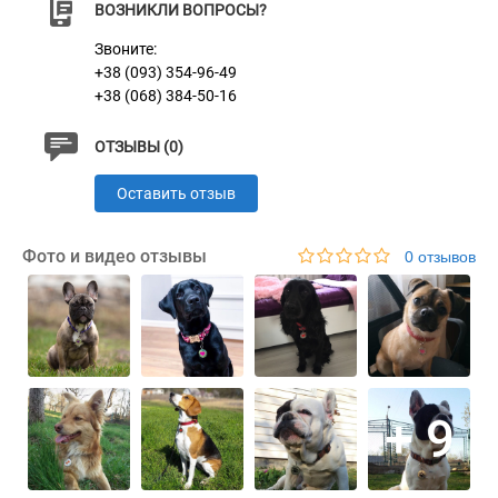
ВОЗНИКЛИ ВОПРОСЫ?
Цвет адресника может незначительно отличаться от
Звоните:
представленного на стенде.
+38 (093) 354-96-49
+38 (068) 384-50-16
Характеристики
ОТЗЫВЫ (0)
Оставить отзыв
Латунь с Никелевым Покрытием и
Материал
Эмалью
Фото и видео отзывы
0 отзывов
+ 9