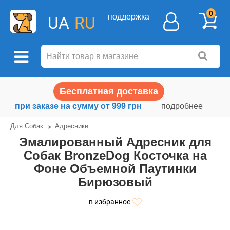
0
поддержка
UA
RU
Бесплатная доставка
при заказе на сумму от 999 грн
подробнее
Для Собак
Адресники
Эмалированный Адресник для
Собак BronzeDog Косточка на
Фоне Объемной Паутинки
Бирюзовый
в избранное