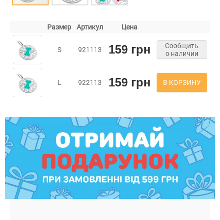
Размер
Артикул
Цена
Сообщить
159 грн
S
921113
о наличии
159 грн
В КОРЗИНУ
L
922113