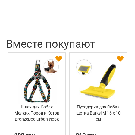
Вместе покупают
Шлея для Собак
Пуходерка для Собак
Мелких Пород и Котов
щетка Barksi M 16 х 10
BronzeDog Urban Йорк
см
Ментол