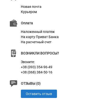
закрепить адресник, на котором наши мастера могут
Новая почта
Курьером
награвировать любую информацию по вашему
желанию, например: ваши контактные данные, адрес,
Оплата
имя домашнего животного, номер микрочипа и т.п.
Наложенный платеж
Текст наносится с помощью лазера, поэтому со
На карту Приват Банка
временем он не сотрется и не потускнеет.
На расчетный счет
ВОЗНИКЛИ ВОПРОСЫ?
Звоните:
Характеристики
+38 (093) 354-96-49
+38 (068) 384-50-16
Материал
Нейлон
ОТЗЫВЫ (0)
Фурнитура
Пластик
Оставить отзыв