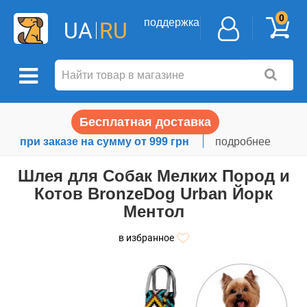
0
поддержка
UA
RU
Бесплатная доставка
при заказе на сумму от 999 грн
подробнее
Шлея для Собак Мелких Пород и
Котов BronzeDog Urban Йорк
Ментол
в избранное