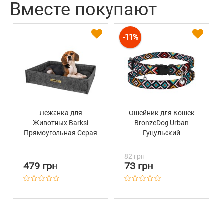
Вместе покупают
-11%
Лежанка для
Ошейник для Кошек
Животных Barksi
BronzeDog Urban
Прямоугольная Серая
Гуцульский
Нейлоновый c
Пластиковой
82 грн
Пряжкой и
479 грн
73 грн
Колокольчиком
Ментол