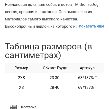
Нейлоновая шлея для собак и котов ТМ BronzeDog
легкая, прочная и надежная. Она выполнена из
материалов самого высокого качества.
показать еще
Высокопрочный нейлон, из которого изготовлена
шлея, не теряет цвет при стирке и не выгорает на
солнце.
Таблица размеров (в
Шлея укомплектована высококачественной
сантиметрах)
пластиковой пряжкой. Обхват регулируется.
Разработан для собак мелких пород (чихуахуа,
Размер
Обхват Груди
Артикул
карликовый пинчер, йоркширский терьер, той терьер,
кокер спаниель, мопс, шпиц, пекинес, такса и т.д.) и
2XS
23-30
68/1373/Т
котов.
XS
28-40
69/1373/Т
Эта шлея мягкая на ощупь, гибкая и не боится
воды. Она практична и неприхотлива в уходе.
На шлее с помощью заклепок можно
Доставка