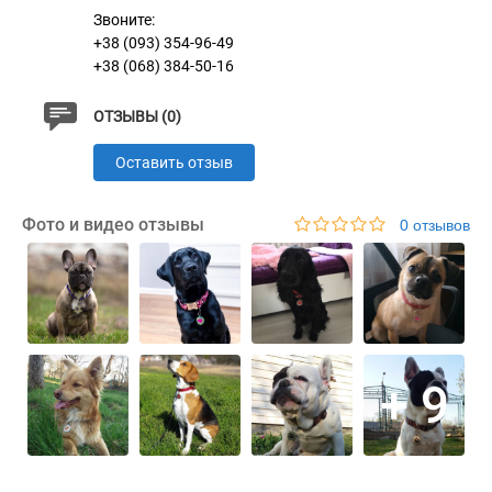
Звоните:
представленного на стенде.
+38 (093) 354-96-49
+38 (068) 384-50-16
Характеристики
ОТЗЫВЫ (0)
Оставить отзыв
Латунь с Никелевым Покрытием и
Материал
Эмалью
Фото и видео отзывы
0 отзывов
+ 9