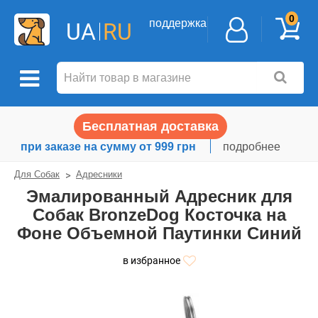
0
поддержка
UA
RU
Бесплатная доставка
при заказе на сумму от 999 грн
подробнее
Для Собак
Адресники
Эмалированный Адресник для
Собак BronzeDog Косточка на
Фоне Объемной Паутинки Синий
в избранное