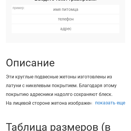
Описание
Эти круглые подвесные жетоны изготовлены из
латуни с никелевым покрытием. Благодаря этому
покрытию адресники надолго сохраняют блеск.
показать еще
На лицевой стороне жетона изображена косточка на
фоне объемной паутинки. Рисунок выполнен с
помощью цветной эмали.
Таблица размеров (в
Адресники очень красивые и яркие. Они доступны в