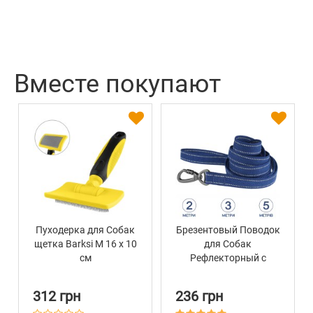
Вместе покупают
Пуходерка для Собак
Брезентовый Поводок
щетка Barksi M 16 х 10
для Собак
см
Рефлекторный с
Металлическим
Карабином на Замке
312 грн
236 грн
Barksi Синий