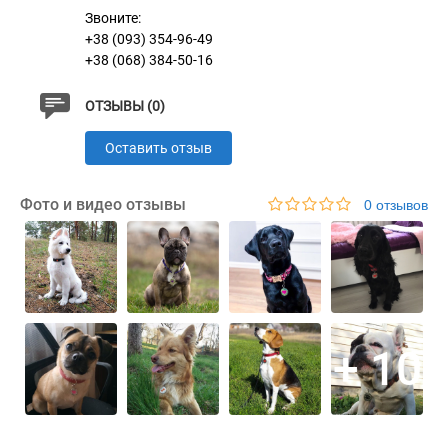
Звоните:
представленного на стенде.
+38 (093) 354-96-49
+38 (068) 384-50-16
Характеристики
ОТЗЫВЫ (0)
Оставить отзыв
Латунь с Никелевым Покрытием и
Материал
Эмалью
Фото и видео отзывы
0 отзывов
+ 10