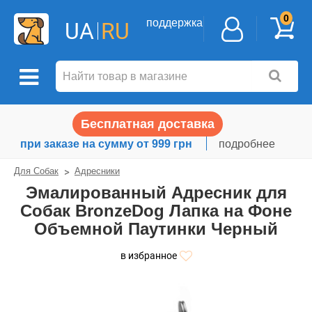
0
поддержка
UA
RU
Бесплатная доставка
при заказе на сумму от 999 грн
подробнее
Для Собак
Адресники
Эмалированный Адресник для
Собак BronzeDog Лапка на Фоне
Объемной Паутинки Черный
в избранное