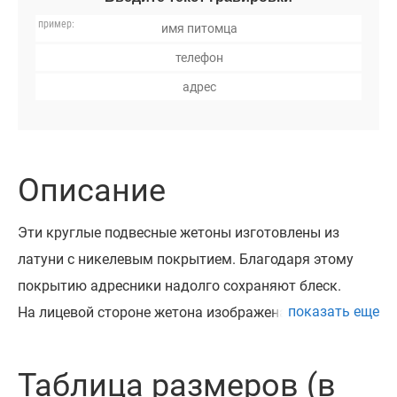
Описание
Эти круглые подвесные жетоны изготовлены из
латуни с никелевым покрытием. Благодаря этому
покрытию адресники надолго сохраняют блеск.
показать еще
На лицевой стороне жетона изображена лапка на
фоне объемной паутинки. Рисунок выполнен с
помощью цветной эмали.
Таблица размеров (в
Адресники очень красивые и яркие. Они доступны в