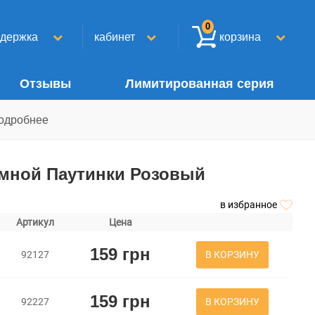
0
ддержка
кабинет
корзина
Отзывы
Лимитированная серия
одробнее
мной Паутинки Розовый
в избранное
Артикул
Цена
159 грн
В КОРЗИНУ
92127
159 грн
В КОРЗИНУ
92227