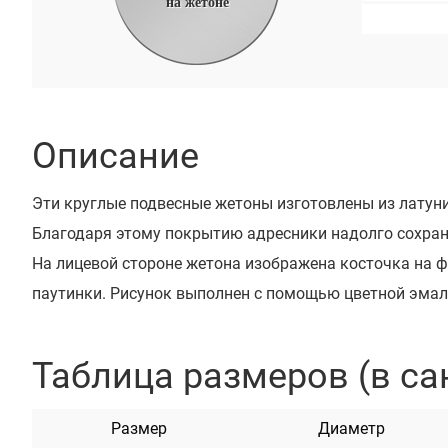
на жетоне
Описание
Эти круглые подвесные жетоны изготовлены из латун
Благодаря этому покрытию адресники надолго сохран
На лицевой стороне жетона изображена косточка на 
паутинки. Рисунок выполнен с помощью цветной эмал
Адресники очень красивые и яркие. Они доступны в та
голубой, красный, оранжевый, салатовый, розовый, же
Таблица размеров (в са
бирюзовый.
Все наши адресники проходят процесс шлифовки и пол
Размер
Диаметр
обрабатываются таким образом, чтобы предотвратит