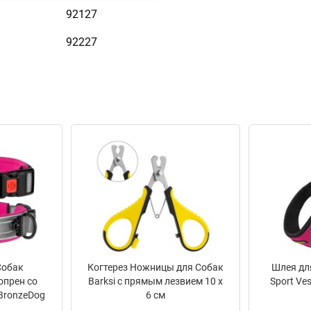
92127
ое лазерное оборудование,
92227
ыбранной Вами надписи.
 тускнеет в процессе носки.
ь таблицей.
редставленного на стенде.
 Эмалью
Собак
Когтерез Ножницы для Собак
Шлея дл
опрен со
Barksi с прямым лезвием 10 х
Sport Ve
BronzeDog
6 см
озовый