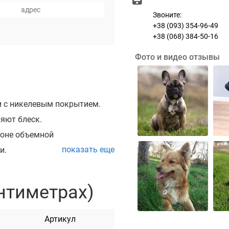
Звоните:
+38 (093) 354-96-49
+38 (068) 384-50-16
Фото и видео отзывы
и с никелевым покрытием.
яют блеск.
фоне объемной
показать еще
и.
ких цветах: черный,
лтый, фиолетовый, синий и
нтиметрах)
ировки, при которой края
Артикул
ь повреждение шерсти