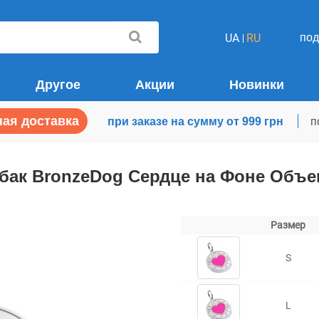
по
UA
RU
Другое
Акции
Новинки
ая доставка
при заказе на сумму от 999 грн
п
бак BronzeDog Сердце на Фоне Объе
Размер
S
L