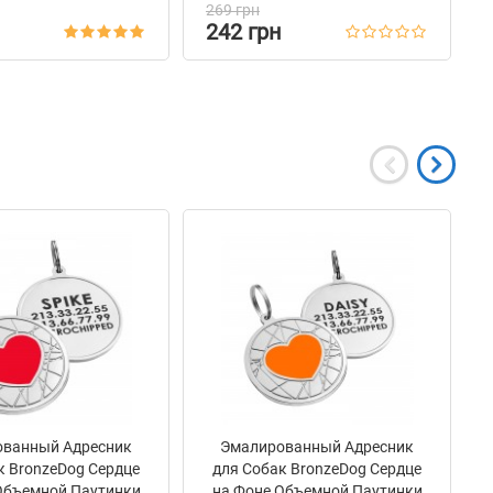
269 грн
242 грн
ванный Адресник
Эмалированный Адресник
к BronzeDog Сердце
для Собак BronzeDog Сердце
Объемной Паутинки
на Фоне Объемной Паутинки