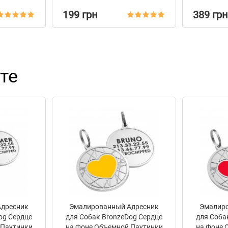
199 грн
389 грн
те
Адресник
Эмалированный Адресник
Эмалиро
og Сердце
для Собак BronzeDog Сердце
для Соба
 Паутинки
на Фоне Объемной Паутинки
на Фоне 