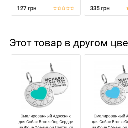
127 грн
335 грн
Этот товар в другом цве
Эмалированный Адресник
Эмалированный 
для Собак BronzeDog Сердце
для Собак BronzeD
на Фоне Объемной Паутинки
на Фоне Объемной