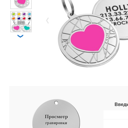
❮
❯
Введи
Просмотр
гравировки