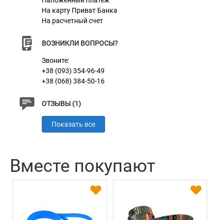
Наложенный платеж
На карту Приват Банка
Материал
Пластик + Нержавеющая сталь
На расчетный счет
Цвет
Желто-черный
ВОЗНИКЛИ ВОПРОСЫ?
Звоните:
+38 (093) 354-96-49
+38 (068) 384-50-16
ОТЗЫВЫ (1)
Показать все
Вместе покупают