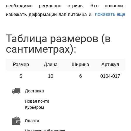
необходимо регулярно стричь. Это позволит
показать еще
избежать деформации лап питомца из-за чрезмерно
отросших когтей. Когтерез Barksi предназначен для
комфортного подстригания когтей малых пород
Таблица размеров (в
животных. Это незаменимый и необходимый
сантиметрах):
инструмент для ухода за домашним питомцем.
Лезвие с лазерной заточкой длительное время будет
Размер
Длина
Ширина
Артикул
оставаться достаточно острым. Когтерез ножницы
Barksi – незаменимая и необходимая вещь для ухода
S
10
6
0104-017
за домашним питомцем.
Доставка
Новая почта
Курьером
Оплата
Характеристики