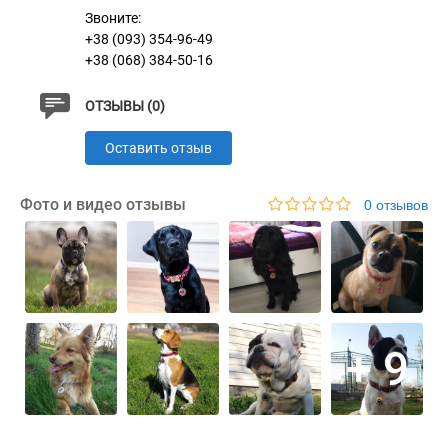
Звоните:
представленного на стенде.
+38 (093) 354-96-49
+38 (068) 384-50-16
Характеристики
ОТЗЫВЫ (0)
Оставить отзыв
Латунь с Никелевым Покрытием и
Материал
Эмалью
Фото и видео отзывы
0 отзывов
+ 9