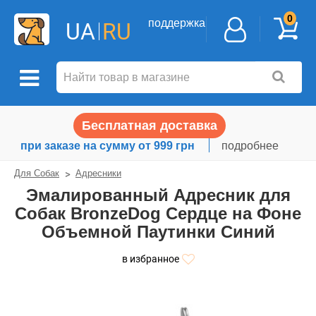
0
поддержка
UA
RU
Бесплатная доставка
при заказе на сумму от 999 грн
подробнее
Для Собак
Адресники
Эмалированный Адресник для
Собак BronzeDog Сердце на Фоне
Объемной Паутинки Синий
в избранное