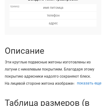
Описание
Эти круглые подвесные жетоны изготовлены из
латуни с никелевым покрытием. Благодаря этому
покрытию адресники надолго сохраняют блеск.
показать еще
На лицевой стороне жетона изображена косточка на
фоне объемной паутинки. Рисунок выполнен с
помощью цветной эмали.
Таблица размеров (в
Адресники очень красивые и яркие. Они доступны в