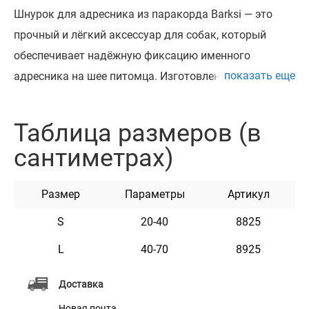
Шнурок для адресника из паракорда Barksi — это
прочный и лёгкий аксессуар для собак, который
обеспечивает надёжную фиксацию именного
показать еще
адресника на шее питомца. Изготовлен из
качественного паракорда, устойчивого к
растяжению и износу. Материал приятный на ощупь,
Таблица размеров (в
не натирает и не доставляет дискомфорта, что
сантиметрах)
особенно важно при длительном ношении. Шнурок
доступен в двух размерах и подходит для животных
Размер
Параметры
Артикул
разных пород. Надёжная конструкция и
универсальная длина делают его удобным решением
S
20-40
8825
как для прогулок, так и для повседневного
L
40-70
8925
использования. Все изделия производятся в Украине
и это ручная работа с акцентом на качество и
Доставка
долговечность.
Новая почта