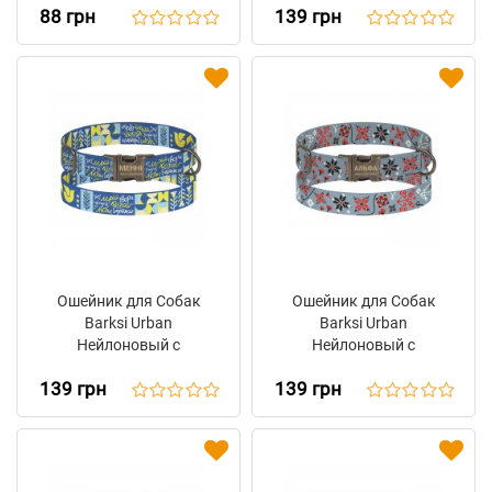
88 грн
139 грн
Вышиванка Зеленая
Пряжкой Antiq Прапор
Ошейник для Собак
Ошейник для Собак
Barksi Urban
Barksi Urban
Нейлоновый с
Нейлоновый с
Металлической
Металлической
139 грн
139 грн
Пряжкой Antiq Мрія
Пряжкой Antiq Калина