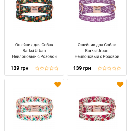
Ошейник для Собак
Ошейник для Собак
Barksi Urban
Barksi Urban
Нейлоновый с Розовой
Нейлоновый с Розовой
Металлической
Металлической
139 грн
139 грн
Пряжкой Цветы Черный
Пряжкой Цветы
Фиолетовый