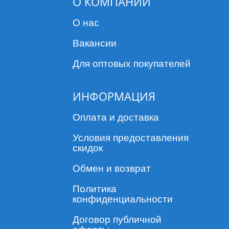
О КОМПАНИИ
ошейники, которые укомплектованы прочной
металлической пряжкой с латунированным покрытием и
О нас
возможностью нанесения гравировки. Вы можете
награвировать любую информацию: кличку домашнего
Вакансии
питомца, номера телефонов или другие контактные данные.
А также ошейники с крепкой пластиковой пряжкой и
Для оптовых покупателей
надежным фиксатором.
Благодаря нашему большому выбору ошейников, вы
сможете купить нейлоновый ошейник для собак любого
ИНФОРМАЦИЯ
дизайна, цвета и размера, подобрав к нему соответствующий
поводок.
Оплата и доставка
Условия предоставления
скидок
Обмен и возврат
Политика
конфиденциальности
Договор публичной