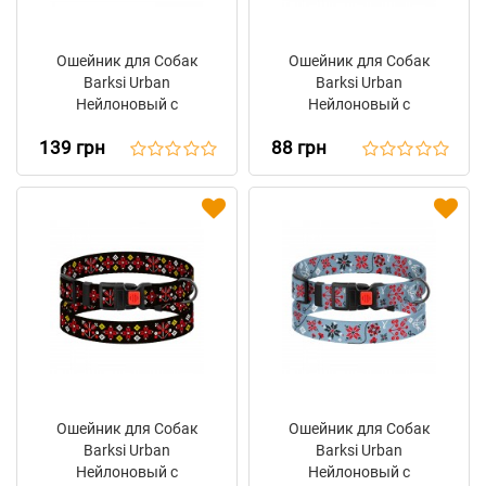
Ошейник для Собак
Ошейник для Собак
Barksi Urban
Barksi Urban
Нейлоновый с
Нейлоновый с
Металлической
Пластиковой Пряжкой
139 грн
88 грн
Пряжкой Antiq
Вышиванка Красная
Вышиванка Зеленая
Ошейник для Собак
Ошейник для Собак
Barksi Urban
Barksi Urban
Нейлоновый с
Нейлоновый с