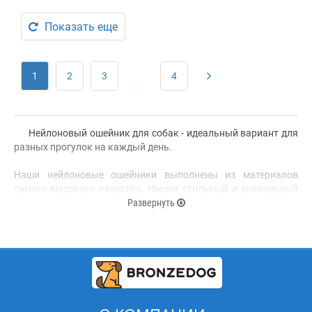
Показать еще
1
2
3
4
...
Нейлоновый ошейник для собак - идеальный вариант для
разных прогулок на каждый день.
Наши нейлоновые ошейники выполнены из материалов
самого высокого качества. Имеют стильный и уникальный
дизайн, надежные пластиковые и металлические пряжки, а
Развернуть
также высокопрочный нейлон.
Нейлоновые ошейники для собак являются довольно
легкими, прочными и надежными. Высококачественный
нейлон, из которого изготовлены ошейники и другие виды
амуниции не теряет цвет при стирке и не выгорает на солнце.
Среди всего ассортимента, у нас предоставлены