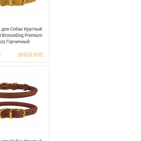
 для Собак Круглый
 BronzeDog Premium
azy Горчичный
н