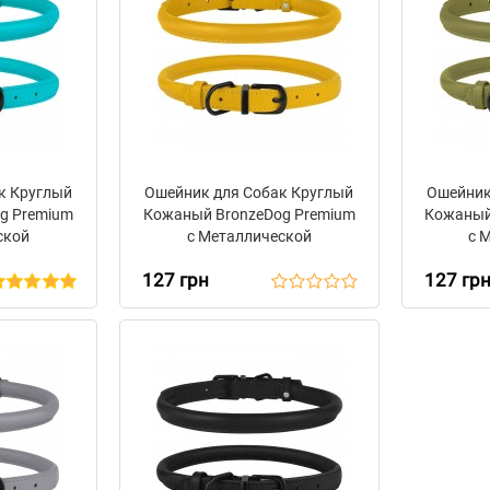
к Круглый
Ошейник для Собак Круглый
Ошейник
g Premium
Кожаный BronzeDog Premium
Кожаный
ской
с Металлической
с 
олубой
Фурнитурой Горчичный
Фурни
127 грн
127 гр