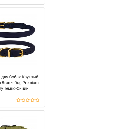
 для Собак Круглый
 BronzeDog Premium
zy Темно-Синий
н