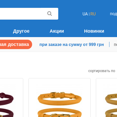
по
UA
RU
Другое
Акции
Новинки
ая доставка
при заказе на сумму от 999 грн
п
сортировать по