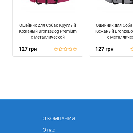
Ошейник для Собак Круглый
Ошейник для Соба
Кожаный BronzeDog Premium
Кожаный BronzeDo
с Металлической
с Металличе
Фурнитурой Розовый
Фурнитурой 
127 грн
127 грн
О КОМПАНИИ
О нас