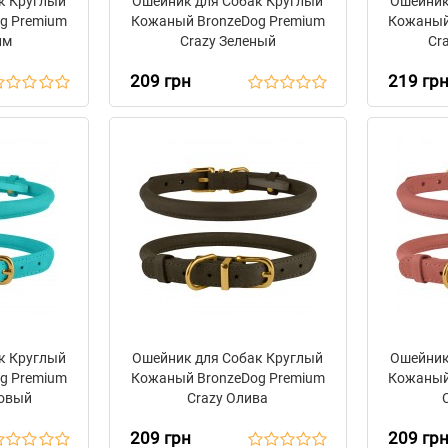
к Круглый
Ошейник для Собак Круглый
Ошейник
g Premium
Кожаный BronzeDog Premium
Кожаный
им
Crazy Зеленый
Cr
209 грн
219 гр
к Круглый
Ошейник для Собак Круглый
Ошейник
g Premium
Кожаный BronzeDog Premium
Кожаный
ловый
Crazy Олива
209 грн
209 гр