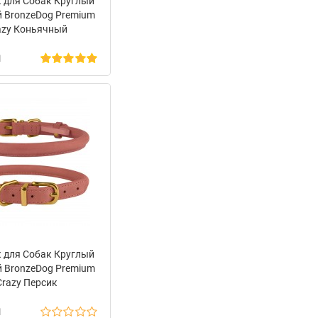
 для Собак Круглый
 BronzeDog Premium
azy Коньячный
н
 для Собак Круглый
 BronzeDog Premium
Crazy Персик
н