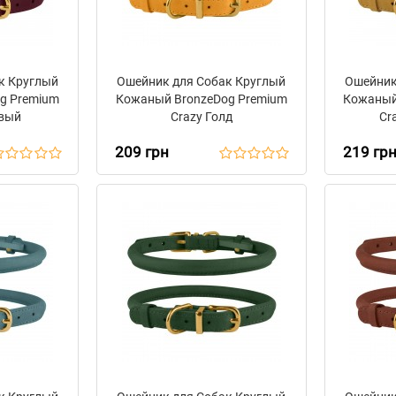
к Круглый
Ошейник для Собак Круглый
Ошейник
g Premium
Кожаный BronzeDog Premium
Кожаный
овый
Crazy Голд
Cr
209 грн
219 гр