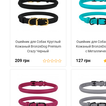
Ошейник для Собак Круглый
Ошейник для Соба
Кожаный BronzeDog Premium
Кожаный BronzeDo
Crazy Черный
с Металличе
Фурнитурой Г
209 грн
127 грн