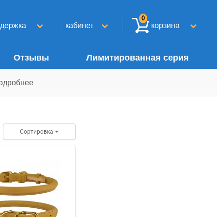
0
ддержка
кабинет
корзина
Отзывы
Лимитированная серия
одробнее
Сортировка