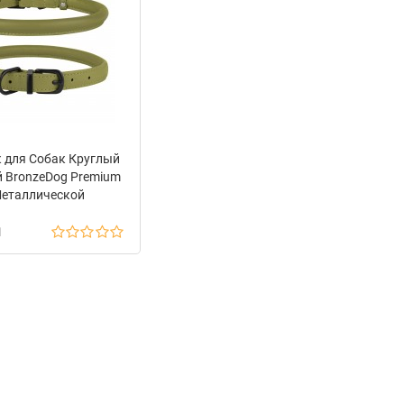
 для Собак Круглый
 BronzeDog Premium
Металлической
турой Оливковый
н