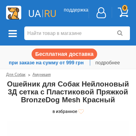
0
поддержка
UA
RU
Бесплатная доставка
при заказе на сумму от 999 грн
подробнее
Для Собак
Амуниция
Ошейник для Собак Нейлоновый
3Д сетка c Пластиковой Пряжкой
BronzeDog Mesh Красный
в избранное