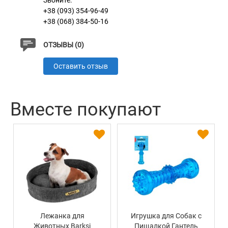
Звоните:
регулировки размера.
+38 (093) 354-96-49
+38 (068) 384-50-16
ОТЗЫВЫ (0)
Характеристики
Оставить отзыв
Материал
3D сетка + Нейлон
Пряжка
Пластик
Вместе покупают
Лежанка для
Игрушка для Собак с
Животных Barksi
Пищалкой Гантель