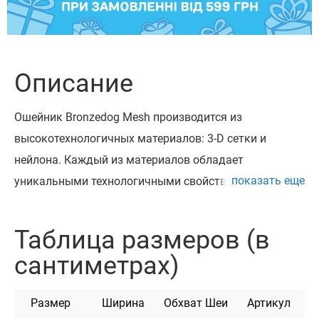
Описание
Ошейник Bronzedog Mesh производится из
высокотехнологичных материалов: 3-D сетки и
нейлона. Каждый из материалов обладает
показать еще
уникальными технологичными свойствами. Одно из
ключевых преимуществ ошейника Bronzedog Mesh –
возможность использования в любых погодных
Таблица размеров (в
условиях. Ошейники Bronzedog Mesh обладает
сантиметрах)
устойчивостью к взаимодействию с водной средой и
не напитывает неприятных запахов. Ему не грозит
Размер
Ширина
Обхват Шеи
Артикул
деформация или потеря цвета, если Ваша собака