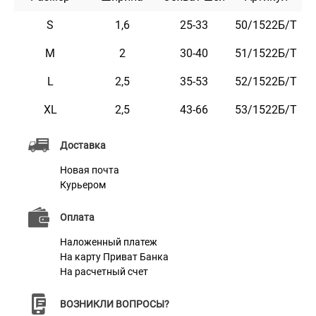
Этот ошейник приятный на ощупь, имеет два ряда
светоотражающих элементов и не боится воды. Он
S
1,6
25-33
50/1522Б/Т
практичен и неприхотлив в уходе.
M
2
30-40
51/1522Б/Т
L
2,5
35-53
52/1522Б/Т
Характеристики
XL
2,5
43-66
53/1522Б/Т
Материал
Брезент
Доставка
Сталь с Карбоновым Покрытием,
Новая почта
Фурнитура
Пластик
Курьером
Оплата
Наложенный платеж
На карту Приват Банка
На расчетный счет
ВОЗНИКЛИ ВОПРОСЫ?