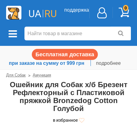
0
поддержка
UA
RU
Бесплатная доставка
при заказе на сумму от 999 грн
подробнее
Для Собак
Амуниция
Ошейник для Собак х/б Брезент
Рефлекторный c Пластиковой
пряжкой Bronzedog Сotton
Голубой
в избранное