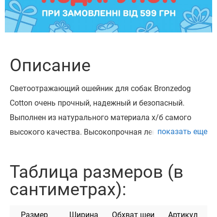
Описание
Светоотражающий ошейник для собак Bronzedog
Cotton очень прочный, надежный и безопасный.
Выполнен из натурального материала х/б самого
показать еще
высокого качества. Высокопрочная лента х/б, из
которой изготовлен ошейник, не теряет цвет при
стирке и не выгорает на солнце. Ошейник
Таблица размеров (в
укомплектован высококачественной пластиковой
сантиметрах):
пряжкой с замком «Safe Lock», который
предотвращает произвольное раскрытие пряжки.
Размер
Ширина
Обхват шеи
Артикул