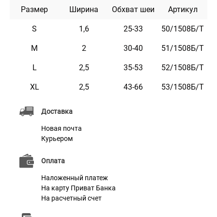
Размер
Ширина
Обхват шеи
Артикул
Этот ошейник приятный на ощупь, имеет два ряда
светоотражающих элементов и не боится воды. Он
S
1,6
25-33
50/1508Б/Т
практичен и неприхотлив в уходе.
M
2
30-40
51/1508Б/Т
L
2,5
35-53
52/1508Б/Т
Характеристики
XL
2,5
43-66
53/1508Б/Т
Материал
Брезент
Доставка
Сталь с Карбоновым Покрытием,
Новая почта
Фурнитура
Пластик
Курьером
Оплата
Наложенный платеж
На карту Приват Банка
На расчетный счет