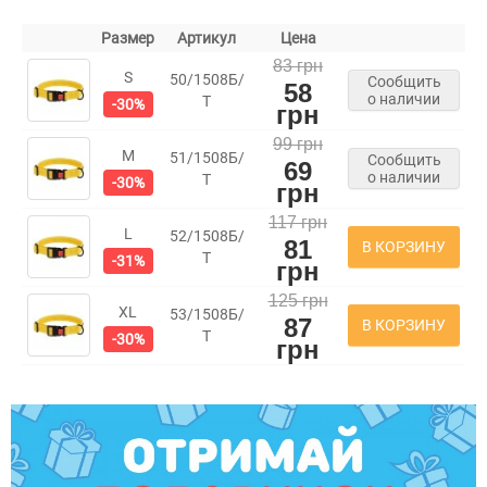
Размер
Артикул
Цена
83 грн
S
50/1508Б/
Сообщить
58
о наличии
Т
-30%
грн
99 грн
M
51/1508Б/
Сообщить
69
о наличии
Т
-30%
грн
117 грн
L
52/1508Б/
81
В КОРЗИНУ
Т
-31%
грн
125 грн
XL
53/1508Б/
87
В КОРЗИНУ
Т
-30%
грн