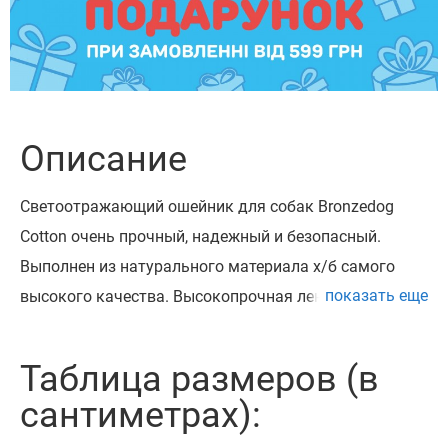
Описание
Светоотражающий ошейник для собак Bronzedog
Cotton очень прочный, надежный и безопасный.
Выполнен из натурального материала х/б самого
показать еще
высокого качества. Высокопрочная лента х/б, из
которой изготовлен ошейник, не теряет цвет при
стирке и не выгорает на солнце. Ошейник
Таблица размеров (в
укомплектован высококачественной пластиковой
сантиметрах):
пряжкой с замком «Safe Lock», который
предотвращает произвольное раскрытие пряжки.