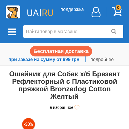
0
поддержка
UA
RU
Бесплатная доставка
при заказе на сумму от 999 грн
подробнее
Ошейник для Собак х/б Брезент
Рефлекторный c Пластиковой
пряжкой Bronzedog Сotton
Желтый
в избранное
-30%