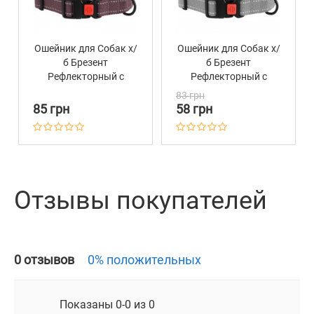
Ошейник для Собак х/
Ошейник для Собак х/
б Брезент
б Брезент
Рефлекторный c
Рефлекторный c
Пластиковой пряжкой
Пластиковой пряжкой
83 грн
Bronzedog Сotton
Bronzedog Сotton
85 грн
58 грн
Черри
Серый
Отзывы покупателей
0 отзывов
0% положительных
Показаны 0-0 из 0