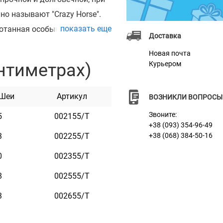
но называют "Crazy Horse".
показать еще
аботанная особым образом и
Доставка
о пластичность, тонкость,
Новая почта
ь долговечна и прочна, что
нтиметрах)
Курьером
рытием - залог длительной
 Шеи
Артикул
ВОЗНИКЛИ ВОПРОСЫ
Звоните:
5
002155/Т
+38 (093) 354-96-49
3
002255/Т
+38 (068) 384-50-16
0
002355/Т
8
002555/Т
3
002655/Т