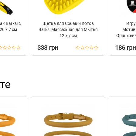
к Barksi с
Щетка для Собак и Котов
Игру
0 х 7 см
Barksi Массажная для Мытья
Мотив
12 х 7 см
Оранжевый
338 грн
186 грн
те