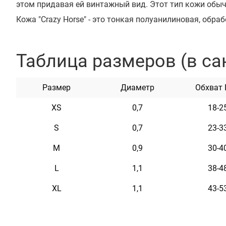
этом придавая ей винтажный вид. Этот тип кожи обыч
Кожа "Crazy Horse" - это тонкая полуанилиновая, обр
прошедшая хромовое дубление. Ее главные плюсы – эт
мягкость. Но, несмотря на это кожа "Crazy Horse" очен
Таблица размеров (в са
достигается именно способом ее обработки.
Высококачественная кожа и прочная фурнитура с пок
Размер
Диаметр
Обхват
службы изделия.
XS
0,7
18-2
S
0,7
23-3
M
0,9
30-4
Характеристики
L
1,1
38-4
XL
1,1
43-5
Материал
Натуральная кожа
Пряжка
Сталь с Латунным Покрытием