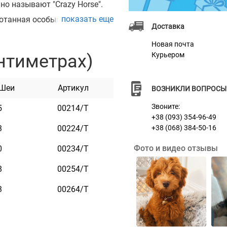
но называют "Crazy Horse".
показать еще
аботанная особым образом и
Доставка
о пластичность, тонкость,
Новая почта
ь долговечна и прочна, что
нтиметрах)
Курьером
рытием - залог длительной
 Шеи
Артикул
ВОЗНИКЛИ ВОПРОСЫ
Звоните:
5
00214/Т
+38 (093) 354-96-49
3
00224/Т
+38 (068) 384-50-16
Фото и видео отзывы
0
00234/Т
8
00254/Т
3
00264/Т