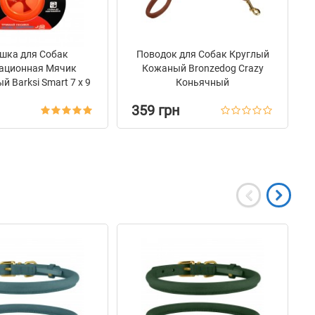
шка для Собак
Поводок для Собак Круглый
ационная Мячик
Кожаный Bronzedog Crazy
 Barksi Smart 7 х 9
Коньячный
см
359 грн