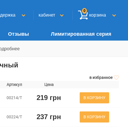
0
ддержка
кабинет
корзина
Отзывы
Лимитированная серия
одробнее
ячный
в избранное
Артикул
Цена
219 грн
В КОРЗИНУ
00214/Т
237 грн
В КОРЗИНУ
00224/Т