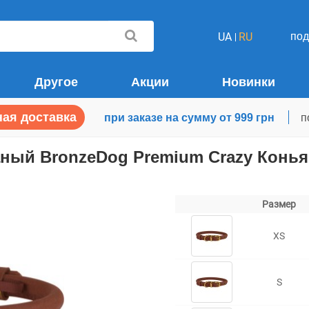
по
UA
RU
Другое
Акции
Новинки
ая доставка
при заказе на сумму от 999 грн
п
ный BronzeDog Premium Crazy Конь
Размер
XS
S