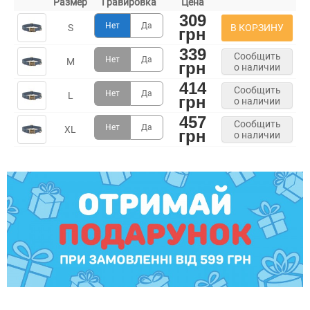
Размер
Гравировка
Цена
309
Нет
Да
В КОРЗИНУ
S
грн
339
Сообщить
Нет
Да
M
грн
о наличии
414
Сообщить
Нет
Да
L
грн
о наличии
457
Сообщить
Нет
Да
XL
грн
о наличии