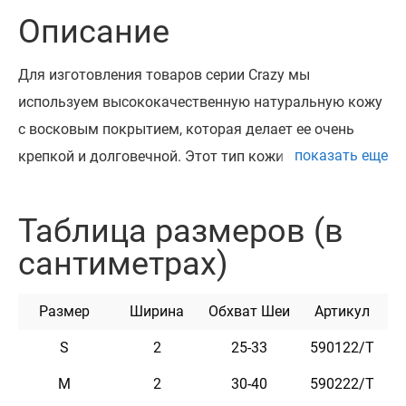
Описание
Для изготовления товаров серии Crazy мы
используем высококачественную натуральную кожу
с восковым покрытием, которая делает ее очень
показать еще
крепкой и долговечной. Этот тип кожи обычно
называют "Crazy Horse". Кожа "Crazy Horse" отделана
специальным способом и пропитана натуральным
Таблица размеров (в
воском. Ее главные плюсы – это пластичность,
сантиметрах)
мягкость и уникальный вид. Кожа "Crazy Horse" -
очень долговечная и крепкая, а в сочетании со
Размер
Ширина
Обхват Шеи
Артикул
специально подобранной высококачественной
фурнитурой придает изделиям винтажный внешний
S
2
25-33
590122/Т
вид.
M
2
30-40
590222/Т