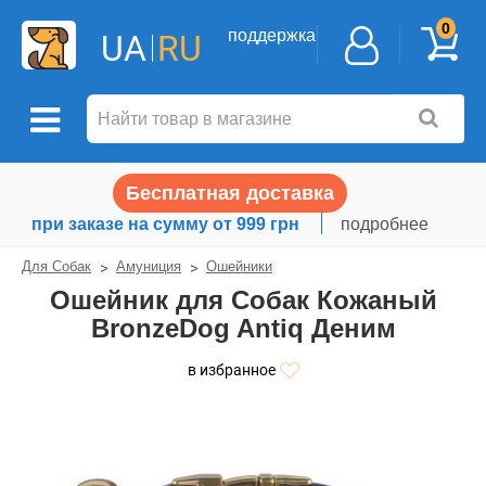
0
поддержка
UA
RU
Бесплатная доставка
при заказе на сумму от 999 грн
подробнее
Для Собак
Амуниция
Ошейники
Ошейник для Собак Кожаный
BronzeDog Antiq Деним
в избранное