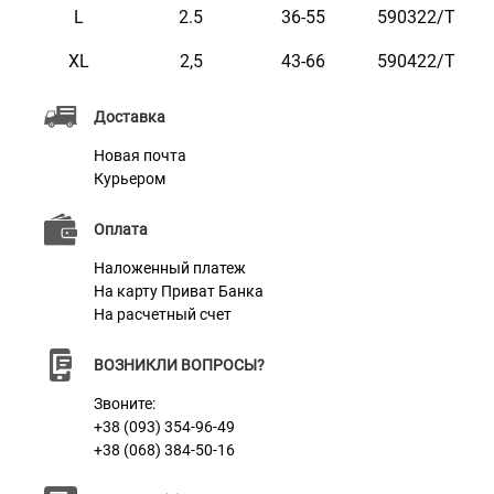
L
2.5
36-55
590322/Т
Характеристики
XL
2,5
43-66
590422/Т
Материал
Натуральная кожа
Доставка
Цвет
Голубой
Новая почта
Курьером
Оплата
Наложенный платеж
На карту Приват Банка
На расчетный счет
ВОЗНИКЛИ ВОПРОСЫ?
Звоните:
+38 (093) 354-96-49
+38 (068) 384-50-16