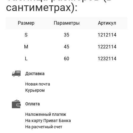
сантиметрах):
любом интерьере. Подходит для кошек и собак. На
сегодняшний день лежаки доступны в бежевом,
Размер
Параметры
Артикул
зеленом, коричневом и сером цветах. ЦВЕТ ТКАНИ
МОЖЕТ ОТЛИЧАТЬСЯ ОТ УКАЗАННОГО НА ФОТО!
S
35
1212114
M
45
1222114
Характеристики
L
60
1232114
Доставка
Материал
Войлок
Новая почта
Цвет
Бежевый
Курьером
Наполнитель
Холлофайбер
Оплата
Наложенный платеж
На карту Приват Банка
На расчетный счет