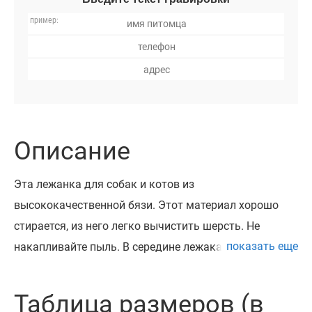
Описание
Эта лежанка для собак и котов ​​из
высококачественной бязи. Этот материал хорошо
стирается, из него легко вычистить шерсть. Не
показать еще
накапливайте пыль. В середине лежака сменная
подушка, которую можно при необходимости стирать
отдельно. Простой современный дизайн лежака для
Таблица размеров (в
домашних животных будет отлично смотреться в