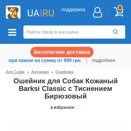
0
поддержка
UA
RU
Бесплатная доставка
при заказе на сумму от 999 грн
подробнее
Для Собак
Амуниция
Ошейники
Ошейник для Собак Кожаный
Barksi Classic с Тиснением
Бирюзовый
в избранное