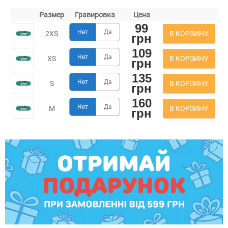
Размер
Гравировка
Цена
99
Нет
Да
В КОРЗИНУ
2XS
грн
109
Нет
Да
В КОРЗИНУ
XS
грн
135
Нет
Да
В КОРЗИНУ
S
грн
160
Нет
Да
В КОРЗИНУ
M
грн