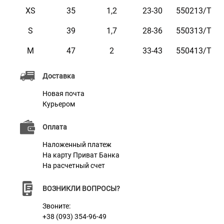
фиолетовый.
XS
35
1,2
23-30
550213/Т
S
39
1,7
28-36
550313/Т
Характеристики
M
47
2
33-43
550413/Т
Доставка
Материал
Натуральная кожа
Новая почта
Пряжка
Метал
Курьером
Цвет
Бирюзовый
Оплата
Наложенный платеж
На карту Приват Банка
На расчетный счет
ВОЗНИКЛИ ВОПРОСЫ?
Звоните:
+38 (093) 354-96-49