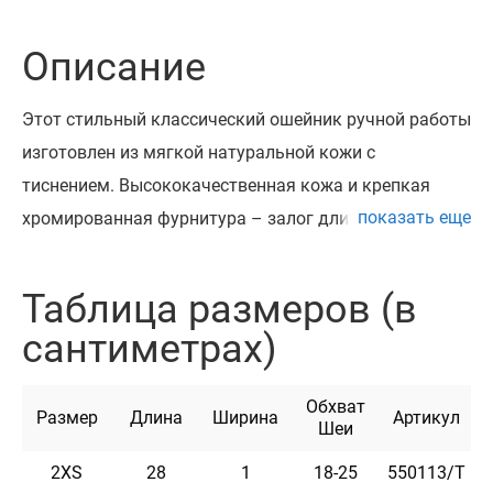
Описание
Этот стильный классический ошейник ручной работы
изготовлен из мягкой натуральной кожи с
тиснением. Высококачественная кожа и крепкая
показать еще
хромированная фурнитура – залог длительной
службы изделия. Собаки в этих изделиях выглядят
стильно и аккуратно.
Таблица размеров (в
Этот ошейник может быть укомплектован
сантиметрах)
адресником из стали на заклепках с возможностью
нанесения краткого текста идентификации. Текст
Обхват
наносится высокоточным лазерным оборудованием.
Размер
Длина
Ширина
Артикул
Шеи
Ошейник доступен в цветах: черный, горчичный,
2XS
28
1
18-25
550113/Т
коричневый, красный, ментоловый, розовый и