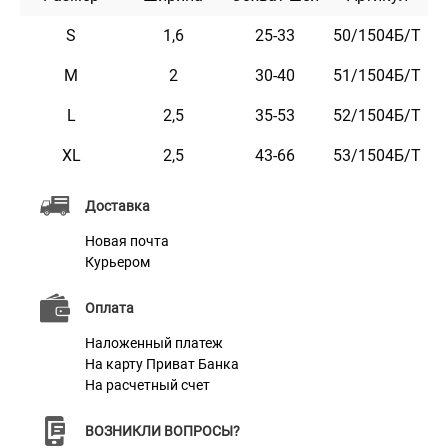
Этот ошейник приятный на ощупь, имеет два ряда
светоотражающих элементов и не боится воды. Он
S
1,6
25-33
50/1504Б/Т
практичен и неприхотлив в уходе.
M
2
30-40
51/1504Б/Т
L
2,5
35-53
52/1504Б/Т
Характеристики
XL
2,5
43-66
53/1504Б/Т
Материал
Брезент
Доставка
Сталь с Карбоновым Покрытием,
Новая почта
Фурнитура
Пластик
Курьером
Оплата
Наложенный платеж
На карту Приват Банка
На расчетный счет
ВОЗНИКЛИ ВОПРОСЫ?