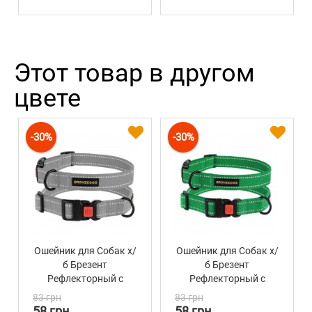
Этот товар в другом
цвете
-30%
-30%
Ошейник для Собак х/
Ошейник для Собак х/
б Брезент
б Брезент
Рефлекторный c
Рефлекторный c
Пластиковой пряжкой
Пластиковой пряжкой
83 грн
83 грн
Bronzedog Сotton
Bronzedog Сotton
58 грн
58 грн