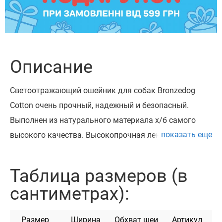
Описание
Светоотражающий ошейник для собак Bronzedog
Cotton очень прочный, надежный и безопасный.
Выполнен из натурального материала х/б самого
показать еще
высокого качества. Высокопрочная лента х/б, из
которой изготовлен ошейник, не теряет цвет при
стирке и не выгорает на солнце. Ошейник
Таблица размеров (в
укомплектован высококачественной пластиковой
сантиметрах):
пряжкой с замком «Safe Lock», который
предотвращает произвольное раскрытие пряжки.
Размер
Ширина
Обхват шеи
Артикул