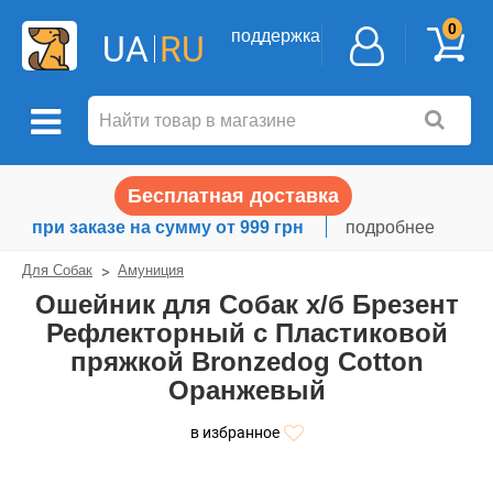
0
поддержка
UA
RU
Бесплатная доставка
при заказе на сумму от 999 грн
подробнее
Для Собак
Амуниция
Ошейник для Собак х/б Брезент
Рефлекторный c Пластиковой
пряжкой Bronzedog Сotton
Оранжевый
в избранное