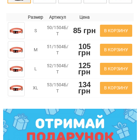
Размер
Артикул
Цена
50/1504Б/
85 грн
В КОРЗИНУ
S
Т
105
51/1504Б/
В КОРЗИНУ
M
грн
Т
125
52/1504Б/
В КОРЗИНУ
L
грн
Т
134
53/1504Б/
В КОРЗИНУ
XL
грн
Т