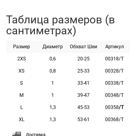
изделия.
Фурнитура с карбоновым покрытием очень
Таблица размеров (в
износостойкая и прочная.
сантиметрах)
Ошейник доступен в цветах: черный, горчичный,
голубой, оливковый, розовый и серый.
Размер
Диаметр
Обхват Шеи
Артикул
2XS
0,6
20-25
00318/Т
XS
0,8
25-33
00328/Т
Характеристики
S
1
33-41
00338/Т
M
1
39-47
00348/Т
Материал
Натуральная кожа
L
1,3
45-53
00358
/Т
Пряжка
Сталь
XL
1,3
53-61
00368/Т
Цвет
Горчичный
Доставка