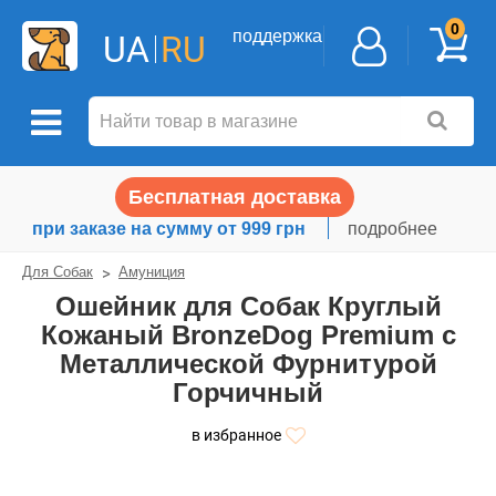
0
поддержка
UA
RU
Бесплатная доставка
при заказе на сумму от 999 грн
подробнее
Для Собак
Амуниция
Ошейник для Собак Круглый
Кожаный BronzeDog Premium с
Металлической Фурнитурой
Горчичный
в избранное