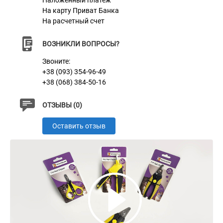
Наложенный платеж
Характеристики
На карту Приват Банка
На расчетный счет
Материал
Пластик + Нержавеющая сталь
ВОЗНИКЛИ ВОПРОСЫ?
Цвет
Желто-черный
Звоните:
+38 (093) 354-96-49
+38 (068) 384-50-16
ОТЗЫВЫ (0)
Оставить отзыв