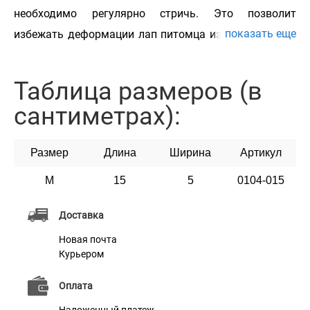
необходимо регулярно стричь. Это позволит
показать еще
избежать деформации лап питомца из-за чрезмерно
отросших когтей. Когтерез Bronzedog предназначен
для комфортного подстригания когтей собак, кошек
Таблица размеров (в
и других средних и крупных животных. Это
сантиметрах):
незаменимый и необходимый инструмент для ухода
за домашним питомцем. Лезвие с лазерной заточкой
Размер
Длина
Ширина
Артикул
длительное время будет оставаться достаточно
острым. Когтерез Bronzedog – незаменимая и
M
15
5
0104-015
необходимая вещь для ухода за домашним
Доставка
питомцем.
Новая почта
Курьером
Оплата