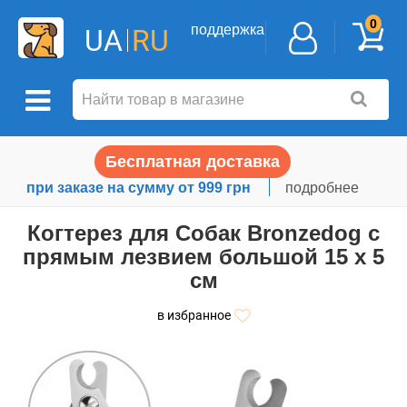
0
поддержка
UA
RU
Бесплатная доставка
при заказе на сумму от 999 грн
подробнее
Когтерез для Собак Bronzedog с
прямым лезвием большой 15 х 5
см
в избранное