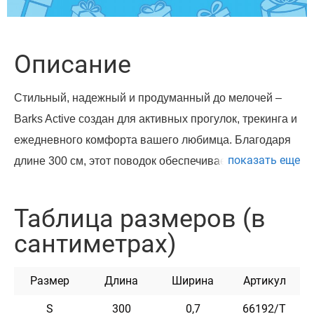
Описание
Стильный, надежный и продуманный до мелочей –
Barks Active создан для активных прогулок, трекинга и
ежедневного комфорта вашего любимца. Благодаря
показать еще
длине 300 см, этот поводок обеспечивает достаточную
свободу движения собаки, одновременно сохраняя
полный контроль в любой ситуации.
Таблица размеров (в
Светоотражающая нить гарантирует видимость в
сантиметрах)
темное время суток, обеспечивая безопасность во
время вечерних и утренних прогулок.
Размер
Длина
Ширина
Артикул
Прочный нейлон премиум-класса –
выдерживает интенсивные нагрузки, не
S
300
0,7
66192/Т