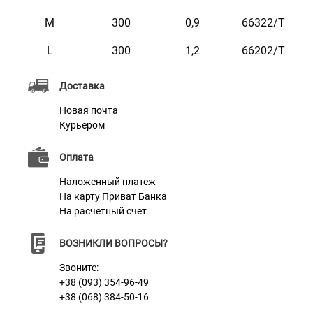
перетирается и долго сохраняет вид нового.
M
300
0,9
66322/Т
Удобная ширина и гибкость – поводок не режет
L
300
1,2
66202/Т
руку и комфортно лежит в ладони.
Надежный металлический карабин – легко и
Доставка
быстро фиксируется, выдерживает рывки и
Новая почта
активные движения собаки.
Курьером
Стильный дизайн – сочетание черного и
Оплата
фиолетового цветов выглядит современно и
Наложенный платеж
подчеркивает индивидуальность вашего
На карту Приват Банка
любимца.
На расчетный счет
Идеально подходит для ежедневных прогулок,
ВОЗНИКЛИ ВОПРОСЫ?
активных пород и собак среднего/большого размера,
Звоните:
тренировок, бега, трекинга, прогулок в темное время
+38 (093) 354-96-49
суток.
+38 (068) 384-50-16