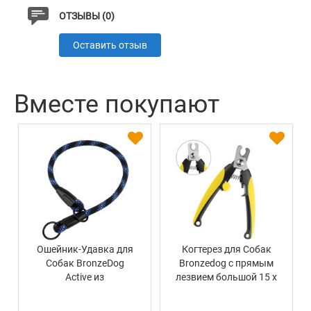
ОТЗЫВЫ (0)
Характеристики
Оставить отзыв
Материал
Нейлон
Вместе покупают
Цвет
Черно-Голубой
Ошейник-Удавка для
Когтерез для Собак
Собак BronzeDog
Bronzedog с прямым
Active из
лезвием большой 15 х
Альпинистского
5 см
Шнура Черно-Голубой