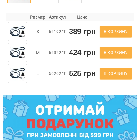
Размер
Артикул
Цена
389 грн
В КОРЗИНУ
S
66192/Т
424 грн
В КОРЗИНУ
M
66322/Т
525 грн
В КОРЗИНУ
L
66202/Т