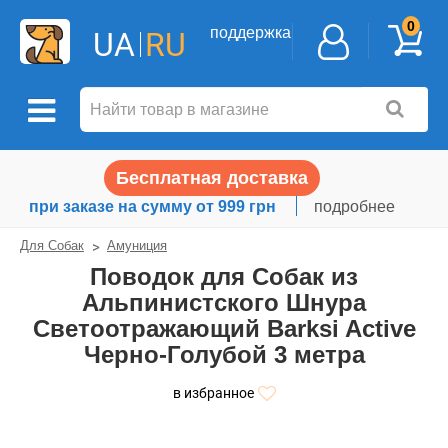
0
поддержка
UA
RU
Бесплатная доставка
при заказе на сумму от 999 грн
подробнее
Для Собак
Амуниция
Поводок для Собак из
Альпинистского Шнура
Светоотражающий Barksi Active
Черно-Голубой 3 метра
в избранное