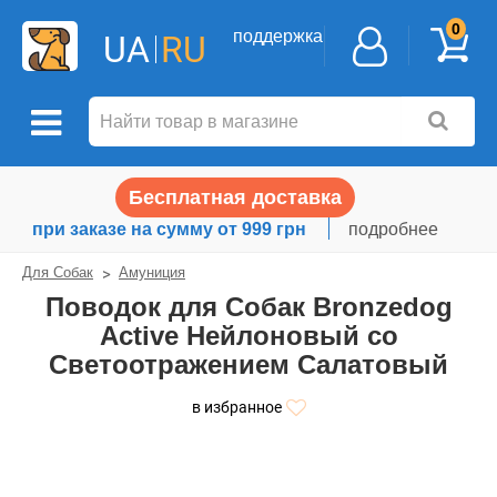
0
поддержка
UA
RU
Бесплатная доставка
при заказе на сумму от 999 грн
подробнее
Для Собак
Амуниция
Поводок для Собак Bronzedog
Active Нейлоновый со
Светоотражением Салатовый
в избранное