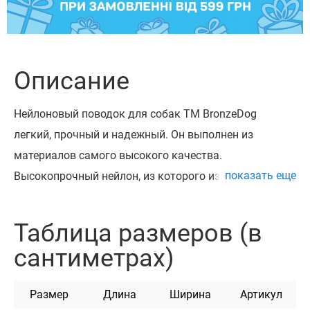
Описание
Нейлоновый поводок для собак ТМ BronzeDog
легкий, прочный и надежный. Он выполнен из
материалов самого высокого качества.
показать еще
Высокопрочный нейлон, из которого изготовлен
поводок, не теряет цвет при стирке и не выгорает на
солнце.
Таблица размеров (в
Поводок изготовлен с вплетением светоотражающей
сантиметрах)
нити. Он укомплектован надежным металлическим
карабином с карбоновым покрытием.
Размер
Длина
Ширина
Артикул
Этот поводок мягкий на ощупь, гибкий и не боится