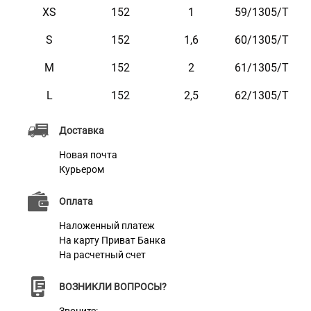
воды. Он практичен и неприхотлив в уходе.
XS
152
1
59/1305/T
Доступен в черном, синем, красном, салатовом,
S
152
1,6
60/1305/Т
бирюзовом, розовом, фиолетовом и оранжевом
M
152
2
61/1305/Т
цветах.
L
152
2,5
62/1305/Т
Доставка
Новая почта
Характеристики
Курьером
Оплата
Материал
Нейлон
Наложенный платеж
Цвет
Салатовый
На карту Приват Банка
На расчетный счет
Фурнитура
Сталь с Карбоновым Покрытием
ВОЗНИКЛИ ВОПРОСЫ?