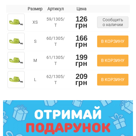
Размер
Артикул
Цена
126
59/1305/
Сообщить
XS
грн
о наличии
Т
166
60/1305/
В КОРЗИНУ
S
грн
Т
199
61/1305/
В КОРЗИНУ
M
грн
Т
209
62/1305/
В КОРЗИНУ
L
грн
Т