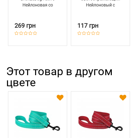
Нейлоновая со
Нейлоновый с
Светоотражением
Металлической
Cалатовая
Пряжкой BronzeDog
Active Салатовый
269 грн
117 грн
Этот товар в другом
цвете