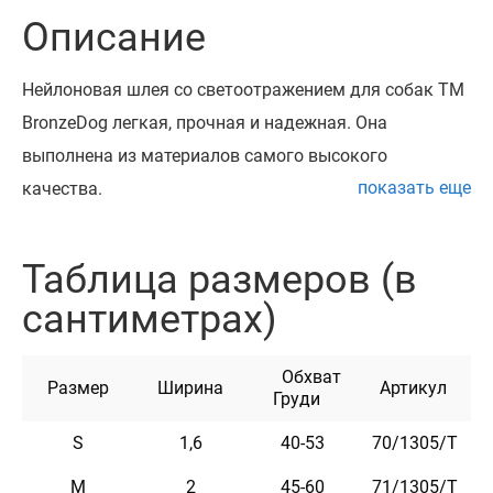
Описание
Нейлоновая шлея со светоотражением для собак ТМ
BronzeDog легкая, прочная и надежная. Она
выполнена из материалов самого высокого
показать еще
качества.
Высокопрочный нейлон, из которого изготовлена
шлея, не теряет цвет при стирке и не выгорает на
Таблица размеров (в
солнце.
сантиметрах)
Шлея изготовлена с вплетением светоотражающей
нити и укомплектована высококачественной
Обхват
пластиковой пряжкой. Обхват регулируется.
Размер
Ширина
Артикул
Груди
Эта шлея мягкая на ощупь, гибкая и не боится
S
1,6
40-53
70/1305/Т
воды. Она практична и неприхотлива в уходе.
Доступна в черном, синем, красном, салатовом,
M
2
45-60
71/1305/Т