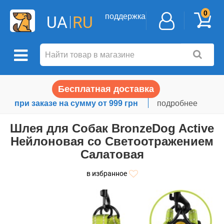
0
поддержка
UA
RU
Бесплатная доставка
при заказе на сумму от 999 грн
подробнее
Шлея для Собак BronzeDog Active
Нейлоновая со Светоотражением
Cалатовая
в избранное