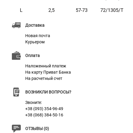
бирюзовом, розовом, фиолетовом и оранжевом
L
2,5
57-73
72/1305/Т
цветах.
Доставка
Новая почта
Курьером
Характеристики
Оплата
Наложенный платеж
На карту Приват Банка
Материал
Нейлон
На расчетный счет
Цвет
Салатовый
ВОЗНИКЛИ ВОПРОСЫ?
Фурнитура
Пластик
Звоните:
+38 (093) 354-96-49
+38 (068) 384-50-16
ОТЗЫВЫ (0)