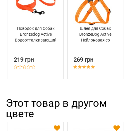
Поводок для Собак
Шлея для Собак
Bronzedog Active
BronzeDog Active
Водоотталкивающий
Нейлоновая со
с Защитным
Светоотражением
Полимерным
Оранжевая
Покрытием
219 грн
269 грн
Оранжевый
Этот товар в другом
цвете