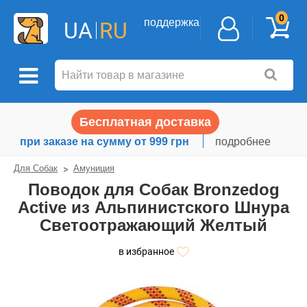
0
поддержка
UA
RU
Бесплатная доставка
при заказе на сумму от 999 грн
подробнее
Для Собак
Амуниция
Поводок для Собак Bronzedog
Active из Альпинистского Шнура
Светоотражающий Желтый
в избранное