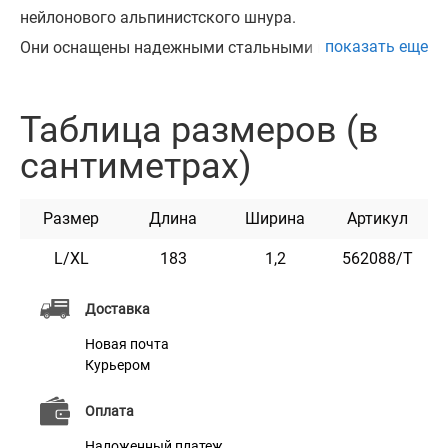
нейлонового альпинистского шнура.
показать еще
Они оснащены надежными стальными карабинами и
черными пластиковыми деталями.
Эти поводки отлично подходят для собак крупных
Таблица размеров (в
пород. Благодаря своей прочности и долговечности
сантиметрах)
этот надежный поводок будет служить вам в течении
многих лет.
Размер
Длина
Ширина
Артикул
Такой поводок - полезный аксессуар для ежедневных
прогулок по городу и тренировок.
L/XL
183
1,2
562088/Т
Длина поводка составляет 183 см.
Доставка
Новая почта
Курьером
Оплата
Характеристики
Наложенный платеж