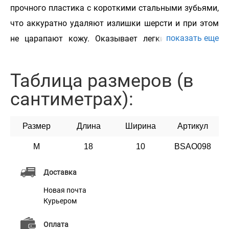
прочного пластика с короткими стальными зубьями,
что аккуратно удаляют излишки шерсти и при этом
показать еще
не царапают кожу. Оказывает легкие массажные
действия. Пуходерка оснащена кнопкой
самоочищения, что позволяет одним нажатием
Таблица размеров (в
избавится от вычесанной шерсти. Пластиковая ручка
сантиметрах):
с противоскользящим покрытием.
Размер
Длина
Ширина
Артикул
M
18
10
BSAO098
Характеристики
Доставка
Новая почта
Материал
Пластик + Нержавеющая сталь
Курьером
Цвет
Желто-черный
Оплата