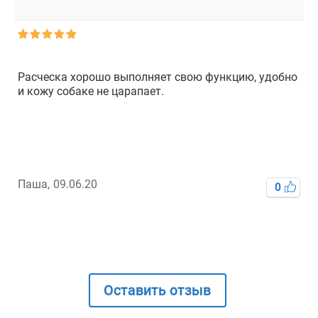
Расческа хорошо выполняет свою функцию, удобно
У
и кожу собаке не царапает.
о
д
Паша,
09.06.20
К
0
Оставить отзыв