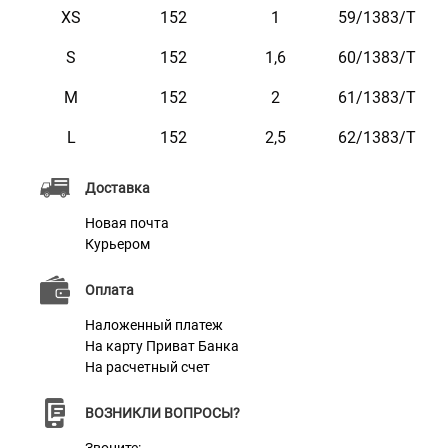
XS
152
1
59/1383/T
S
152
1,6
60/1383/Т
M
152
2
61/1383/Т
Характеристики
L
152
2,5
62/1383/Т
Материал
Нейлон
Доставка
Фурнитура
Металл с Карбоновым Покрытием
Новая почта
Курьером
Оплата
Наложенный платеж
На карту Приват Банка
На расчетный счет
ВОЗНИКЛИ ВОПРОСЫ?