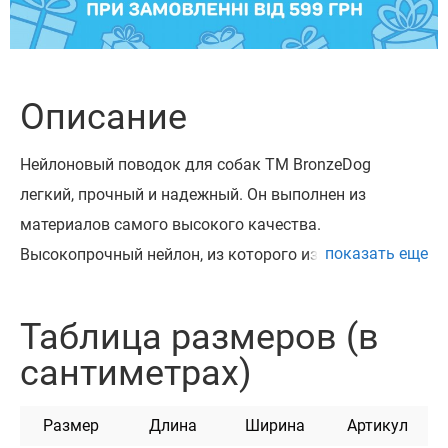
Описание
Нейлоновый поводок для собак ТМ BronzeDog
легкий, прочный и надежный. Он выполнен из
материалов самого высокого качества.
показать еще
Высокопрочный нейлон, из которого изготовлен
поводок, не теряет цвет при стирке и не выгорает на
солнце.
Таблица размеров (в
Поводок укомплектован надежным металлическим
сантиметрах)
карабином с карбоновым покрытием.
Этот поводок мягкий на ощупь, гибкий и не боится
Размер
Длина
Ширина
Артикул
воды. Он практичен и неприхотлив в уходе.