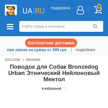
0
поддержка
UA
RU
Бесплатная доставка
при заказе на сумму от 999 грн
подробнее
Для Собак
Амуниция
Поводок для Собак Bronzedog
Urban Этнический Нейлоновый
Ментол
в избранное