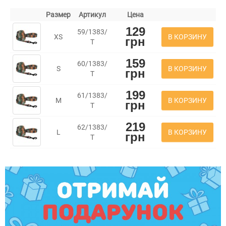
Размер
Артикул
Цена
129
59/1383/
В КОРЗИНУ
XS
грн
Т
159
60/1383/
В КОРЗИНУ
S
грн
Т
199
61/1383/
В КОРЗИНУ
M
грн
Т
219
62/1383/
В КОРЗИНУ
L
грн
Т