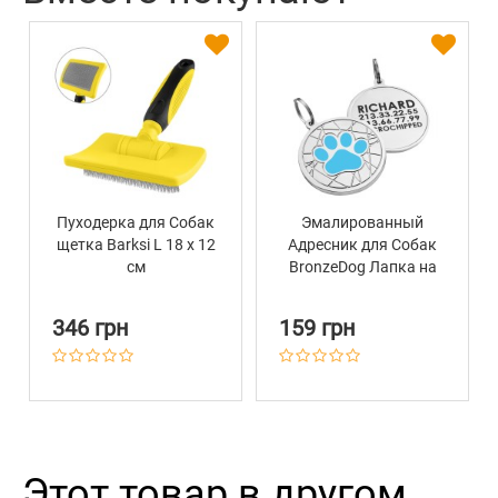
Пуходерка для Собак
Эмалированный
щетка Barksi L 18 х 12
Адресник для Собак
см
BronzeDog Лапка на
Фоне Объемной
Паутинки Голубой
346 грн
159 грн
Этот товар в другом