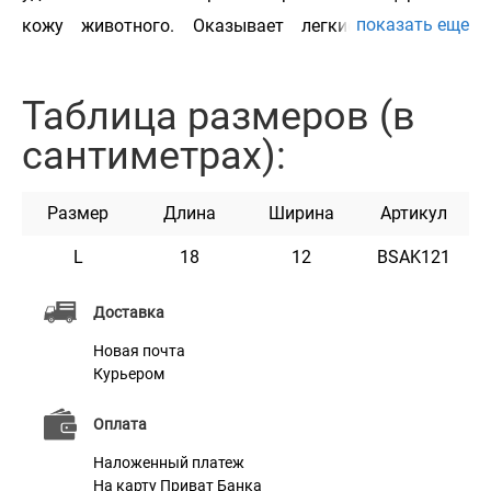
показать еще
кожу животного. Оказывает легкие массажные
действия. Применяется в грумминге для деликатного
ухода за шерстью животного, позволяет придать
Таблица размеров (в
дополнительный объем. Данный инструмент
сантиметрах):
разработан для длинной, короткой и кучерявой
шерсти животных. Идеально подходит для ухода за
Размер
Длина
Ширина
Артикул
шерстью всем породам собак и котов.
L
18
12
BSAK121
Доставка
Новая почта
Характеристики
Курьером
Оплата
Материал
Пластик + Нержавеющая сталь
Наложенный платеж
Цвет
Желто-черный
На карту Приват Банка