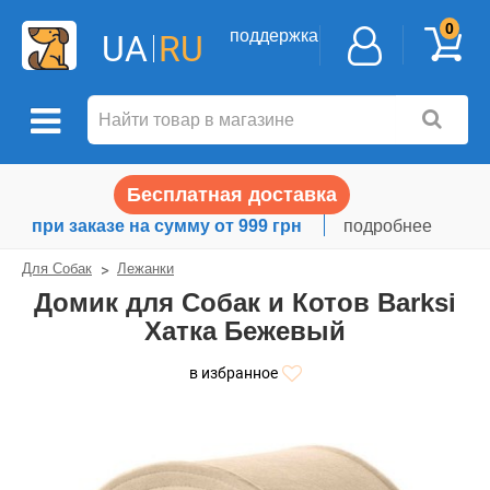
0
поддержка
UA
RU
Бесплатная доставка
при заказе на сумму от 999 грн
подробнее
Для Собак
Лежанки
Домик для Собак и Котов Barksi
Хатка Бежевый
в избранное