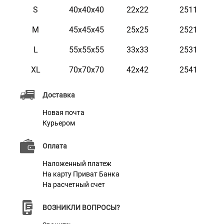
награвировать любую информацию по вашему
S
40х40х40
22х22
2511
желанию, например: имя домашнего животного.
М
45х45х45
25х25
2521
Текст наносится с помощью лазера, поэтому со
временем он не сотрется и не потускнеет.
L
55х55х55
33х33
2531
ХL
70х70х70
42х42
2541
Характеристики
Доставка
Новая почта
Материал
Войлок
Курьером
Цвет
Бежевый
Оплата
Наполнитель
Холлофайбер, Поролоновая крошка
Наложенный платеж
На карту Приват Банка
На расчетный счет
ВОЗНИКЛИ ВОПРОСЫ?