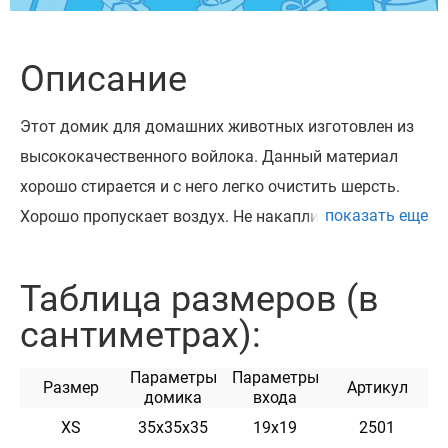
Описание
Этот домик для домашних животных изготовлен из
высококачественного войлока. Данный материал
хорошо стирается и с него легко очистить шерсть.
показать еще
Хорошо пропускает воздух. Не накапливает пыль.
Прекрасно держит форму. Внутри домика съемный
коврик. Простой современный дизайн домика для
Таблица размеров (в
домашних животных будет отлично смотреться в
сантиметрах):
любом интерьере. Подходит для котов и маленьких
собак.
Параметры
Параметры
Размер
Артикул
На домике с помощью заклепок можно
домика
входа
закрепить адресник, на котором наши мастера могут
ХS
35х35х35
19х19
2501