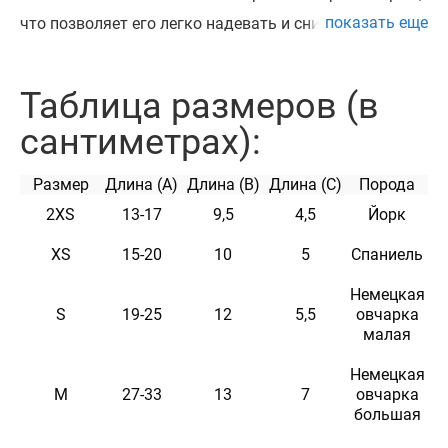
показать еще
что позволяет его легко надевать и снимать.
Подходят для представителей всех пород собак,
имеющих спокойный, уравновешенный нрав и
Таблица размеров (в
темперамент. Можно использовать для приучения
сантиметрах):
собак к наморднику. Идеален при перевозке собак и
посещении ветеринара. Намордник доступен в семи
Размер
Длина (A)
Длина (B)
Длина (C)
Порода
размерах.
2XS
13-17
9,5
4,5
Йорк
XS
15-20
10
5
Спаниель
Немецкая
S
19-25
12
5,5
овчарка
малая
Характеристики
Немецкая
M
27-33
13
7
овчарка
Материал
3D сетка + Нейлон
большая
Цвет
Черный