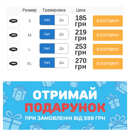
Размер
Гравировка
Цена
185
Нет
Да
В КОРЗИНУ
S
грн
219
Нет
Да
В КОРЗИНУ
M
грн
253
Нет
Да
В КОРЗИНУ
L
грн
270
Нет
Да
В КОРЗИНУ
XL
грн