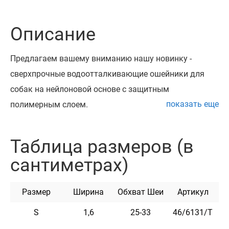
Описание
Предлагаем вашему вниманию нашу новинку -
сверхпрочные водоотталкивающие ошейники для
собак на нейлоновой основе с защитным
показать еще
полимерным слоем.
Уникальный, неимоверно прочный и долговечный
материал обеспечивает износостойкость ошейника в
Таблица размеров (в
любых условиях - он не впитывает влагу, грязь,
сантиметрах)
запахи, не тяжелеет в воде, остается гибким даже при
экстремальных температурах. Ошейник не
Размер
Ширина
Обхват Шеи
Артикул
растягивается, выдерживает очень большие
нагрузки.
S
1,6
25-33
46/6131/Т
Благодаря своей прочности, этот ошейник отлично