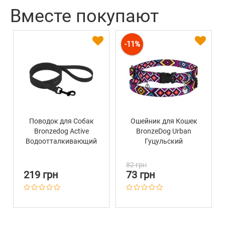
Цвет
Графит
Вместе покупают
-11%
Поводок для Собак
Ошейник для Кошек
Bronzedog Active
BronzeDog Urban
Водоотталкивающий
Гуцульский
с Защитным
Нейлоновый c
Полимерным
Пластиковой
82 грн
Покрытием Черный
Пряжкой и
219 грн
73 грн
Колокольчиком
Фиолетовый