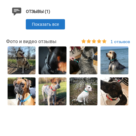
Ошейник доступен в таких цветах: розовый, зеленый,
ОТЗЫВЫ (1)
голубой, оранжевый и черный.
Показать все
Чтобы выбрать подходящий по размеру ошейник,
измерьте обхват шеи вашей собаки гибкой
Фото и видео отзывы
1 отзывов
сантиметровой лентой и сверьте полученные данные
с информацией в таблице.
Характеристики
Материал
Водоотталкивающий
Пряжка
Метал