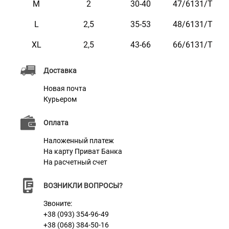
M
2
30-40
47/6131/Т
подойдет для собак крупных пород. Он легко моется
L
2,5
35-53
48/6131/Т
под проточной водой, не требует просушки и особого
ухода. Это удачный выбор для собаковладельцев,
XL
2,5
43-66
66/6131/Т
которые любят активный отдых и не хотят тратить
Доставка
время на уход за амуницией.
Новая почта
Ошейник укомплектован прочной металлической
Курьером
пряжкой с возможностью нанесения гравировки.
На пряжке можно награвировать любую
Оплата
информацию, например: кличка домашнего
Наложенный платеж
животного, контактные данные, адрес, номер
На карту Приват Банка
На расчетный счет
микрочипа и т.п.
На ошейнике размера XS, S желательно размещать
ВОЗНИКЛИ ВОПРОСЫ?
не более 2 строк гравировки.
Звоните:
Текст наносится с помощью лазера, поэтому со
+38 (093) 354-96-49
+38 (068) 384-50-16
временем он не стирается и не тускнеет.