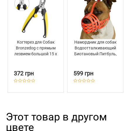
Когтерез для Собак
Намордник для собак
Bronzedog с прямым
Водоотталкивающий
лезвием большой 15 х
Биотановый Питбуль,
5 см
Амстафф Barksi
Оранжевый
372 грн
599 грн
Этот товар в другом
цвете