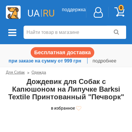
0
поддержка
UA
RU
Бесплатная доставка
при заказе на сумму от 999 грн
подробнее
Для Собак
Одежда
Дождевик для Собак с
Капюшоном на Липучке Barksi
Textile Принтованный "Печворк"
в избранное