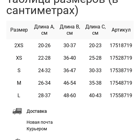
1. Застежка на липучке: Удобная липучка позволяет
сантиметрах)
легко одевать и подбирать размер дождевика, что
делает одевание быстрым и удобным.
Длина А,
Длина B,
Длина C,
2. Отверстие для полукольца: Специальное отверстие
Размер
Артикул
см
см
см
в верхней части дождевика позволяет удобно
2XS
20-26
30-37
20-23
17518719
крепить поводки за ошейник вашего любимца,
обеспечивая безопасность во время прогулок.
XS
22-28
36-40
25-28
17528719
3. Светоотражающий кант в капюшоне: Встроенный
S
24-32
36-47
30-33
17538719
светоотражающий элемент в капюшоне помогает
M
26-34
46-54
35-38
17548719
обеспечить видимость вашего любимца в темное
время суток, что делает прогулки более
L
28-37
48-60
40-43
17558719
безопасными.
Доставка
4. Резинки для задних лап: Специальные резинки для
Новая почта
задних лап помогают избежать того, что дождевик
Курьером
будет поворачиваться или сползать во время