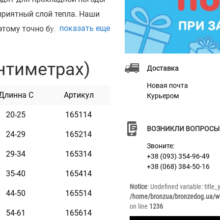
приятный слой тепла. Наши
показать еще
этому точно будут нравиться
чественного хлопка и
шенной прочности, стойкости
нтиметрах)
Доставка
ь легкие в уходе и
Новая почта
 не впитывают запахи. Яркие
Длинна C
Артикул
Курьером
ировать индивидуальность
20-25
165114
и ​​6-ти размерах.
ВОЗНИКЛИ ВОПРОСЫ
24-29
165214
Звоните:
29-34
165314
+38 (093) 354-96-49
+38 (068) 384-50-16
35-40
165414
Notice
: Undefined variable: title
44-50
165514
/home/bronzua/bronzedog.ua/ww
on line
1236
54-61
165614