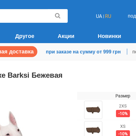
по
UA
RU
Другое
Акции
Новинки
ая доставка
при заказе на сумму от 999 грн
п
е Barksi Бежевая
Размер
2XS
-10%
XS
-10%