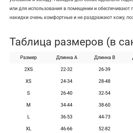
или для использования в помещении и обеспечивают 
накидки очень комфортные и не раздражают кожу, по
вам и вашему любимцу. Они изготовлены из высокока
полиэстра, характеризующего их как материалы повы
Таблица размеров (в са
к деформации, растяжению и трению. Эти накидки очен
использовании. Они легко стираются, быстро сохнут и
Размер
Длинна A
Длинна B
цвета позволяют владельцам животных продемонстр
2XS
22-32
26-39
своего любимца. Коллекция представлена ​​в 5-ти цветах 
XS
24-34
28-48
S
26-40
32-54
M
34-44
38-60
L
36-53
44-73
XL
46-66
52-82