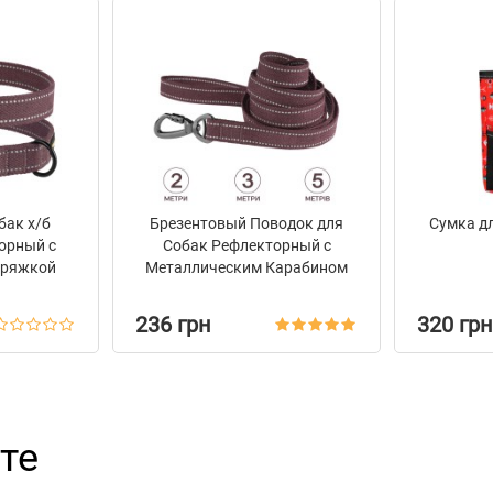
бак х/б
Брезентовый Поводок для
Сумка дл
орный c
Собак Рефлекторный с
пряжкой
Металлическим Карабином
n Черри
на Замке Barksi Черри
236 грн
320 грн
те