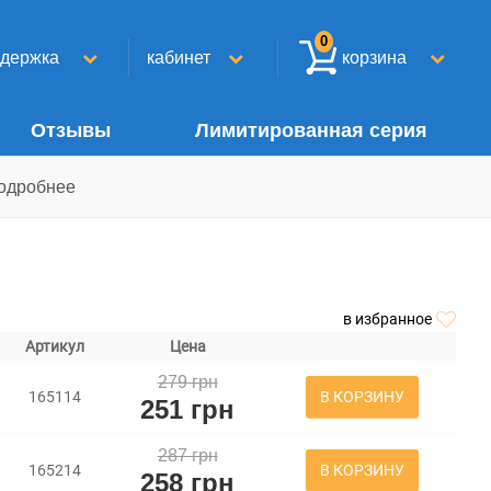
0
ддержка
кабинет
корзина
Отзывы
Лимитированная серия
одробнее
в избранное
Артикул
Цена
279 грн
В КОРЗИНУ
165114
251 грн
287 грн
В КОРЗИНУ
165214
258 грн