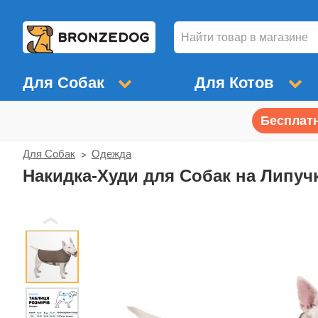
Для Собак
Для Котов
Бесплатн
Для Собак
Одежда
Накидка-Худи для Собак на Липучк
❮