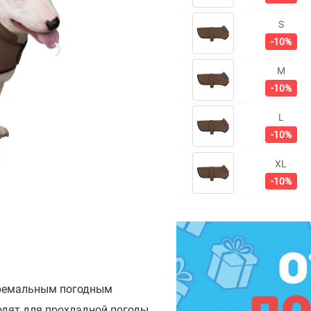
S
-10%
❯
M
-10%
L
-10%
XL
-10%
стремальным погодным
одят для прохладной погоды