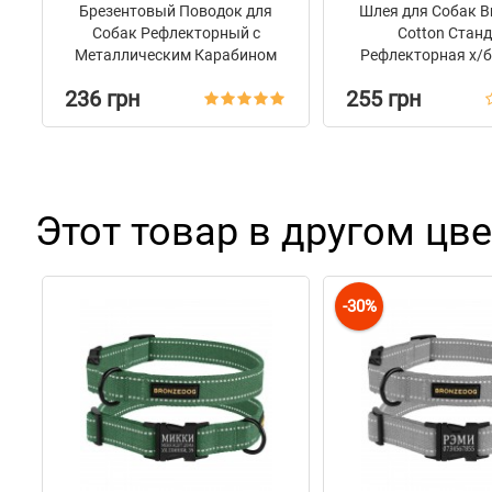
Брезентовый Поводок для
Шлея для Собак B
Собак Рефлекторный с
Сotton Стан
Металлическим Карабином
Рефлекторная х/б
на Замке Barksi Черри
Черри
236 грн
255 грн
Этот товар в другом цве
-30%