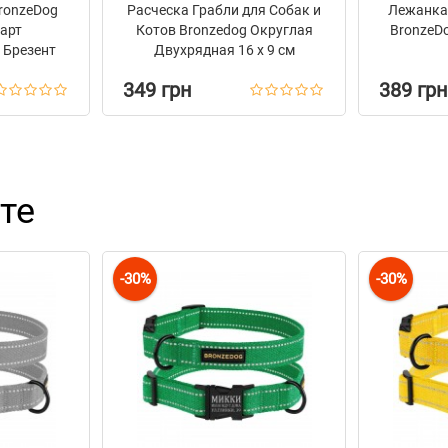
ronzeDog
Расческа Грабли для Собак и
Лежанка 
дарт
Котов Bronzedog Округлая
BronzeDo
 Брезент
Двухрядная 16 х 9 см
349 грн
389 грн
те
-30%
-30%