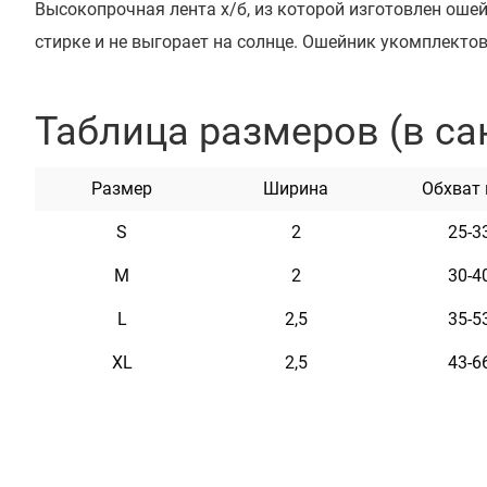
Высокопрочная лента х/б, из которой изготовлен ошейн
стирке и не выгорает на солнце. Ошейник укомплекто
пряжкой с возможностью нанесения гравировки. На 
любую информацию, например: кличка домашнего жив
Таблица размеров (в са
адрес, номер микрочипа и т.п. Текст наносится с помо
временем он не стирается и не тускнеет. Этот ошейни
Размер
Ширина
Обхват
два ряда светоотражающих элементов и не боится вод
S
2
25-3
неприхотлив в уходе.
M
2
30-4
Характеристики
L
2,5
35-5
XL
2,5
43-6
Материал
Брезе
Фурнитура
Метал