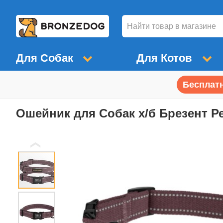
Для Собак
Для Котов
Бесплатн
Ошейник для Собак х/б Брезент 
❮