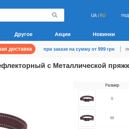
по
UA
RU
Другое
Акции
Новинки
ая доставка
при заказе на сумму от 999 грн
п
Рефлекторный c Металлической пряжк
Размер
S
M