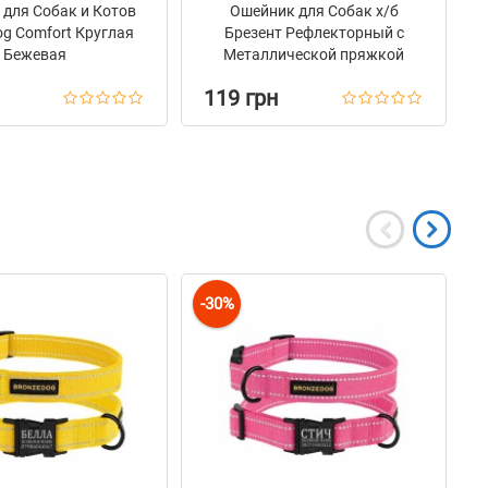
для Собак и Котов
Ошейник для Собак х/б
g Comfort Круглая
Брезент Рефлекторный c
Бежевая
Металлической пряжкой
Bronzedog Сotton
119 грн
Васильковый
-30%