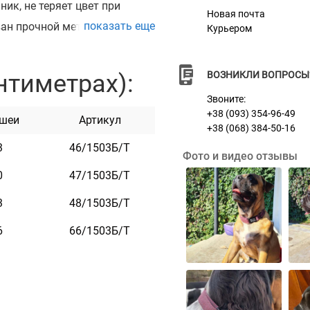
ик, не теряет цвет при
Новая почта
показать еще
ван прочной металлической
Курьером
пряжке можно награвировать
отного, контактные данные,
нтиметрах):
ВОЗНИКЛИ ВОПРОСЫ
щью лазера, поэтому со
Звоните:
к приятный на ощупь, имеет
+38 (093) 354-96-49
 шеи
Артикул
+38 (068) 384-50-16
ы. Он практичен и
3
46/1503Б/Т
Фото и видео отзывы
0
47/1503Б/Т
3
48/1503Б/Т
6
66/1503Б/Т
нт
л