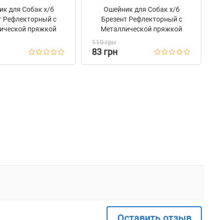
к для Собак х/б
Ошейник для Собак х/б
т Рефлекторный c
Брезент Рефлекторный c
ической пряжкой
Металлической пряжкой
og Сotton Желтый
Bronzedog Сotton Розовый
119 грн
83 грн
Оставить отзыв