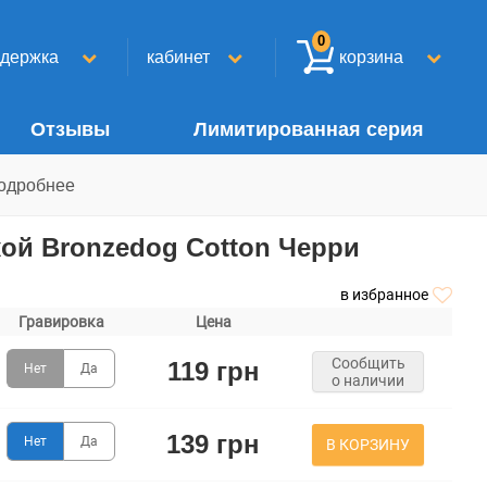
0
ддержка
кабинет
корзина
Отзывы
Лимитированная серия
одробнее
ой Bronzedog Сotton Черри
в избранное
Гравировка
Цена
Сообщить
119 грн
Нет
Да
о наличии
139 грн
Нет
Да
В КОРЗИНУ