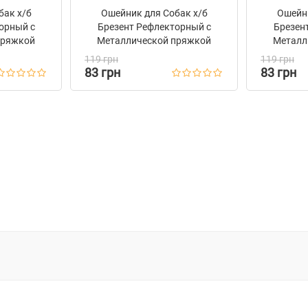
бак х/б
Ошейник для Собак х/б
Ошейни
орный c
Брезент Рефлекторный c
Брезен
пряжкой
Металлической пряжкой
Металл
n Серый
Bronzedog Сotton Изумрудный
Bronzed
119 грн
119 грн
83 грн
83 грн