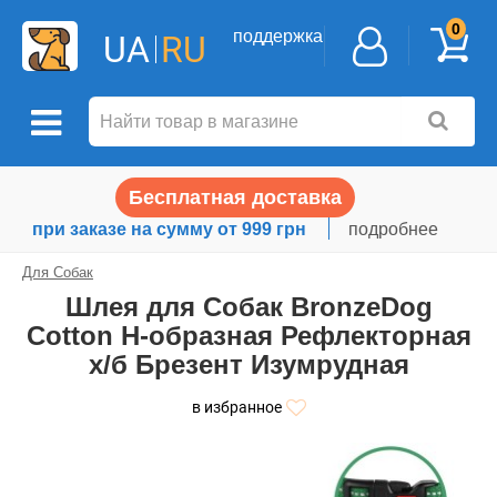
0
поддержка
UA
RU
Бесплатная доставка
при заказе на сумму от 999 грн
подробнее
Для Собак
Шлея для Собак BronzeDog
Сotton Н-образная Рефлекторная
х/б Брезент Изумрудная
в избранное