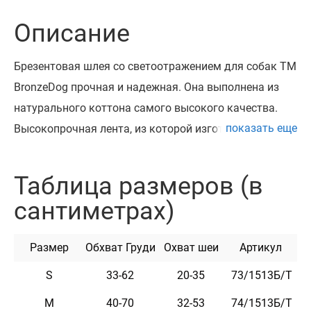
Описание
Брезентовая шлея со светоотражением для собак ТМ
BronzeDog прочная и надежная. Она выполнена из
натурального коттона самого высокого качества.
показать еще
Высокопрочная лента, из которой изготовлена шлея,
не теряет цвет при стирке и не выгорает на солнце. Н-
образная конструкция позволяет равномерно
Таблица размеров (в
распределить нагрузку Укомплектована
сантиметрах)
высококачественными пластиковыми пряжками.
Обхват регулируется. Эта шлея мягкая на ощупь и
Размер
Обхват Груди
Охват шеи
Артикул
гибкая. Она практична и неприхотлива в уходе.
S
33-62
20-35
73/1513Б/Т
M
40-70
32-53
74/1513Б/Т