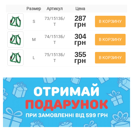
Размер
Артикул
Цена
287
73/1513Б/
В КОРЗИНУ
S
грн
Т
304
74/1513Б/
В КОРЗИНУ
M
грн
Т
355
75/1513Б/
В КОРЗИНУ
L
грн
Т