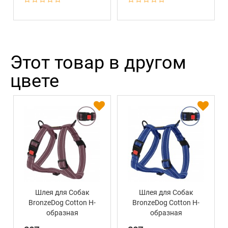
Этот товар в другом
цвете
Шлея для Собак
Шлея для Собак
BronzeDog Сotton Н-
BronzeDog Сotton Н-
образная
образная
Рефлекторная х/б
Рефлекторная х/б