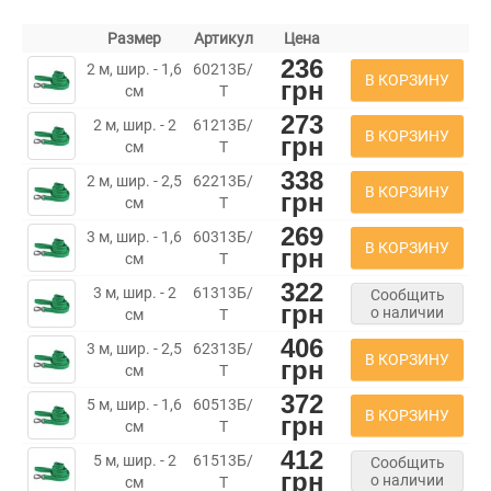
Размер
Артикул
Цена
236
2 м, шир. - 1,6
60213Б/
В КОРЗИНУ
грн
см
Т
273
2 м, шир. - 2
61213Б/
В КОРЗИНУ
грн
см
Т
338
2 м, шир. - 2,5
62213Б/
В КОРЗИНУ
грн
см
Т
269
3 м, шир. - 1,6
60313Б/
В КОРЗИНУ
грн
см
Т
322
3 м, шир. - 2
61313Б/
Сообщить
грн
о наличии
см
Т
406
3 м, шир. - 2,5
62313Б/
В КОРЗИНУ
грн
см
Т
372
5 м, шир. - 1,6
60513Б/
В КОРЗИНУ
грн
см
Т
412
5 м, шир. - 2
61513Б/
Сообщить
грн
о наличии
см
Т