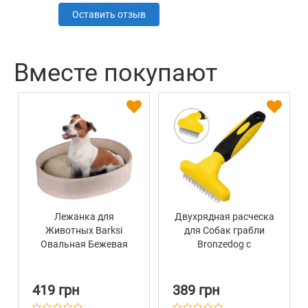
Оставить отзыв
Вместе покупают
Лежанка для
Двухрядная расческа
Животных Barksi
для Собак грабли
Овальная Бежевая
Bronzedog с
крутящимся зубом 15
х 9 см
419 грн
389 грн