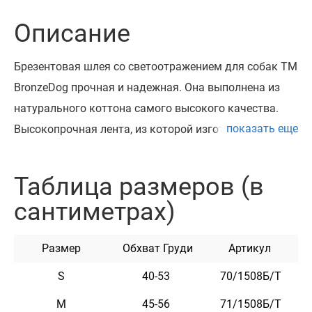
Описание
Брезентовая шлея со светоотражением для собак ТМ
BronzeDog прочная и надежная. Она выполнена из
натурального коттона самого высокого качества.
показать еще
Высокопрочная лента, из которой изготовлена шлея,
не теряет цвет при стирке и не выгорает на солнце.
Шлея изготовлена с вплетением светоотражающей
Таблица размеров (в
нити и укомплектована высококачественной
сантиметрах)
пластиковой пряжкой. Обхват
регулируется. Эта шлея мягкая на ощупь и
Размер
Обхват Груди
Артикул
гибкая. Она практична и неприхотлива в уходе.
S
40-53
70/1508Б/Т
M
45-56
71/1508Б/Т