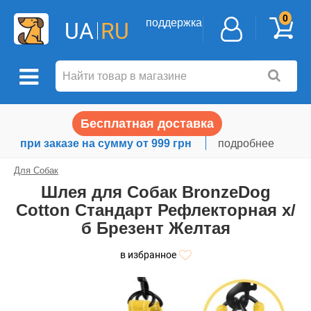
0
поддержка
UA
RU
Бесплатная доставка
при заказе на сумму от 999 грн
подробнее
Для Собак
Шлея для Собак BronzeDog
Сotton Стандарт Рефлекторная х/
б Брезент Желтая
в избранное