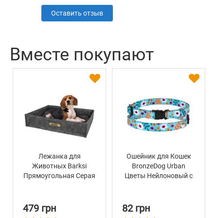
Оставить отзыв
Вместе покупают
Лежанка для
Ошейник для Кошек
Животных Barksi
BronzeDog Urban
Прямоугольная Серая
Цветы Нейлоновый с
Пластиковой
Пряжкой и
Колокольчиком
479 грн
82 грн
Ментол