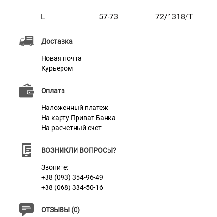
награвировать любую информацию по вашему
L
57-73
72/1318/Т
желанию, например: ваши контактные данные, адрес,
имя домашнего животного, номер микрочипа и т.п.
Доставка
Текст наносится с помощью лазера, поэтому со
Новая почта
временем он не сотрется и не потускнеет.
Курьером
Доступна в ярких расцветках.
Оплата
Наложенный платеж
На карту Приват Банка
На расчетный счет
Характеристики
ВОЗНИКЛИ ВОПРОСЫ?
Звоните:
Материал
Нейлон
+38 (093) 354-96-49
+38 (068) 384-50-16
Цвет
Желто-Голубой
ОТЗЫВЫ (0)
Фурнитура
Металл