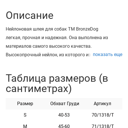
Описание
Нейлоновая шлея для собак ТМ BronzeDog
легкая, прочная и надежная. Она выполнена из
материалов самого высокого качества.
показать еще
Высокопрочный нейлон, из которого изготовлена
шлея, не теряет цвет при стирке и не выгорает на
солнце.
Таблица размеров (в
Шлея укомплектована высококачественной
сантиметрах)
пластиковой пряжкой. Обхват регулируется.
Эта шлея мягкая на ощупь, гибкая и не боится
Размер
Обхват Груди
Артикул
воды. Она практична и неприхотлива в уходе.
На шлее с помощью заклепок можно
S
40-53
70/1318/Т
закрепить адресник, на котором наши мастера могут
M
45-60
71/1318/Т