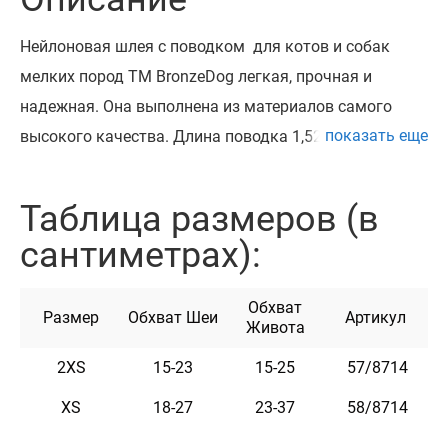
Нейлоновая шлея с поводком для котов и собак
мелких пород ТМ BronzeDog легкая, прочная и
надежная. Она выполнена из материалов самого
показать еще
высокого качества. Длина поводка 1,52 м.
Высокопрочный нейлон, из которого изготовлена
шлея, не теряет цвет при стирке и не выгорает на
Таблица размеров (в
солнце. Шлея укомплектована высококачественной
сантиметрах):
пластиковой пряжкой. Обхват
регулируется. Разработан для собак мелких пород
Обхват
(чихуахуа, карликовый пинчер, йоркширский терьер,
Размер
Обхват Шеи
Артикул
Живота
той терьер, кокер спаниель, мопс, шпиц, пекинес,
2XS
15-23
15-25
57/8714
такса и т.д.) и котов. Эта шлея и поводок мягкие на
ощупь, гибкие и не боятся воды. Они практичны и
XS
18-27
23-37
58/8714
неприхотливы в уходе.