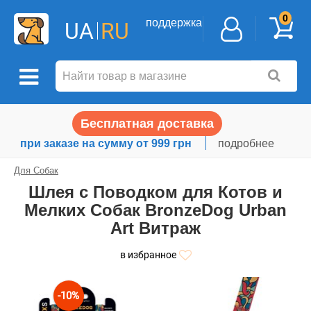
0
поддержка
UA
RU
Бесплатная доставка
при заказе на сумму от 999 грн
подробнее
Для Собак
Шлея с Поводком для Котов и
Мелких Собак BronzeDog Urban
Art Витраж
в избранное
-10%