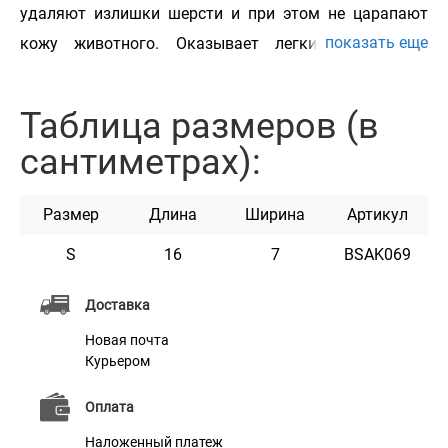
удаляют излишки шерсти и при этом не царапают
показать еще
кожу животного. Оказывает легкие массажные
действия. Применяется в грумминге для деликатного
ухода за шерстью животного, позволяет придать
Таблица размеров (в
дополнительный объем. Данный инструмент
сантиметрах):
разработан для длинной, короткой и кучерявой
шерсти животных. Идеально подходит для ухода за
Размер
Длина
Ширина
Артикул
шерстью всем породам собак и котов.
S
16
7
BSAK069
Доставка
Новая почта
Характеристики
Курьером
Оплата
Материал
Пластик + Нержавеющая сталь
Наложенный платеж