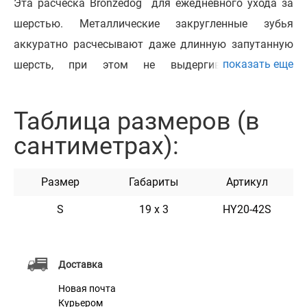
Эта расческа Bronzedog для ежедневного ухода за
шерстью. Металлические закругленные зубья
аккуратно расчесывают даже длинную запутанную
показать еще
шерсть, при этом не выдергивая волоски.
Препятствует образованию колтунов. Применяется
для быстрой укладки шерсти животного и при
Таблица размеров (в
регулярном использовании приводит шерсть в
сантиметрах):
порядок. Идеально подходит в уходе за шерстью
животных всех пород как для домашнего, так и для
Размер
Габариты
Артикул
профессионального использования.
S
19 х 3
HY20-42S
Характеристики
Доставка
Материал
Нержавеющая Сталь
Новая почта
Курьером