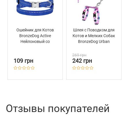
Ошейник для Котов
Шлея с Поводком для
BronzeDog Active
Котов и Мелких Собак
Нейлоновый со
BronzeDog Urban
Светоотражением и
Цветы Розовая
Металлической
269 грн
Пряжкой Синий
109 грн
242 грн
Отзывы покупателей