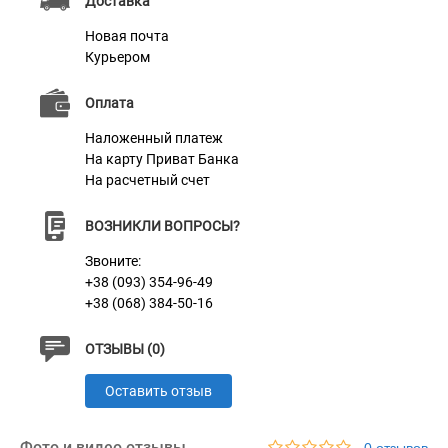
Доставка
высокоточное лазерное оборудование, что позволяет
Новая почта
добиться качественного оформления выбранной
Курьером
Вами надписи. Нанесенная таким образом надпись
не затирается и не тускнеет в процессе носки.
Оплата
Наложенный платеж
На карту Приват Банка
Характеристики
На расчетный счет
ВОЗНИКЛИ ВОПРОСЫ?
Материал
Нержавеющая Сталь
Звоните:
+38 (093) 354-96-49
+38 (068) 384-50-16
ОТЗЫВЫ (0)
Оставить отзыв
Фото и видео отзывы