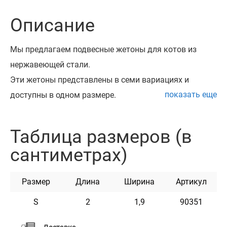
Описание
Мы предлагаем подвесные жетоны для котов из
нержавеющей стали.
Эти жетоны представлены в семи вариациях и
показать еще
доступны в одном размере.
Такой адресник можно закрепить на любом
ошейнике с помощью заводного кольца, которое
Таблица размеров (в
идет в комплекте.
сантиметрах)
Все наши адресники проходят процесс шлифовки и
полировки, при которой края обрабатываются таким
Размер
Длина
Ширина
Артикул
образом, чтобы предотвратить повреждение шерсти
Вашего питомца.
S
2
1,9
90351
Для нанесения гравировки мы используем