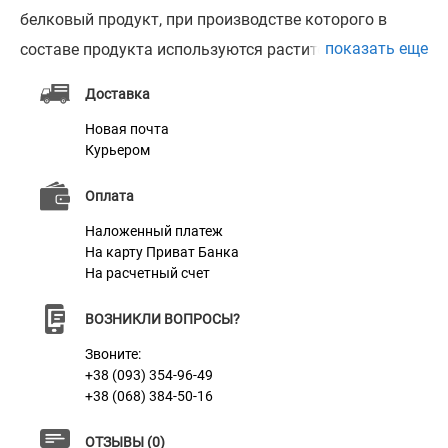
белковый продукт, при производстве которого в
показать еще
составе продукта используются растительные
экстракты. Витаминный комплекс абсолютно
Доставка
натуральный, не содержит искусственных
Новая почта
консервантов, вкусовых добавок и красителей.
Курьером
Изготовлен из отборного сырья высочайшего
Оплата
качества. Имеет сбалансированный витаминно-
минеральный состав. Благодаря содержанию
Наложенный платеж
На карту Приват Банка
очищенной кормовой серы, циклоспорина, жирных
На расчетный счет
кислот (омега 3,6), экстракта растений сушеницы,
стада, тысячелистника, чистотела и корней лопуха,
ВОЗНИКЛИ ВОПРОСЫ?
добавка оказывает выраженное
Звоните:
+38 (093) 354-96-49
противоаллергическое действие и устраняет
+38 (068) 384-50-16
симптомы зуда, царапин, пятен на коже животного и
других аллергий. . Положительно действует на
ОТЗЫВЫ (0)