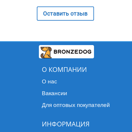
для собак" применяются для снижения склонности к
Оставить отзыв
аллергическим заболеваниям, при проявлениях
аллергических реакций - зуд, сыпь, непереносимость
пищевых компонентов, реакции на различные
бытовые и лекарственные раздражители,
повышенную чувствительность кожи. Также для
стимулирования обмена веществ и иммунной
системы, улучшения аппетита, улучшения работы
О КОМПАНИИ
печени.
О нас
Вакансии
Для оптовых покупателей
ИНФОРМАЦИЯ