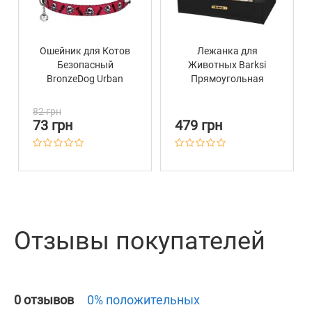
Ошейник для Котов
Лежанка для
Безопасный
Животных Barksi
BronzeDog Urban
Прямоугольная
Черепа Нейлоновый
Черная
на Резинке с
82 грн
Колокольчиком
73 грн
479 грн
Красный
Отзывы покупателей
0 отзывов
0% положительных