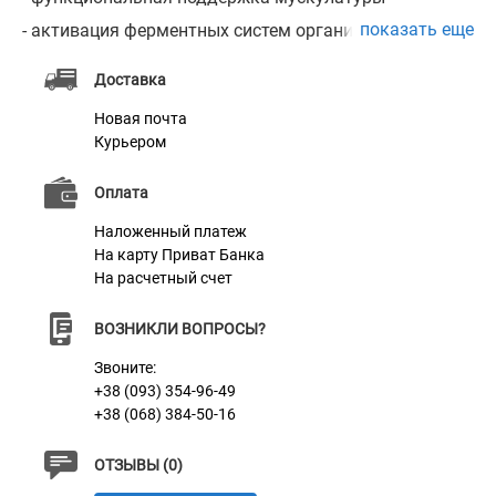
показать еще
- активация ферментных систем организма в период
восстановления после болезней;
Доставка
- нормализация работы желудочно-кишечного тракта
Новая почта
- обеспечение жизненно-важных обменных процессов
Курьером
в организме и повышение время организма
Оплата
животного различным заболеваниям
- предупреждение переутомления
Наложенный платеж
На карту Приват Банка
- повышение иммунитета
На расчетный счет
- улучшение состояния шерсти и кожи
- укрепление костей и зубов
ВОЗНИКЛИ ВОПРОСЫ?
- стимуляция репродуктивной функции.
Звоните:
+38 (093) 354-96-49
+38 (068) 384-50-16
ФАСОВКА
100 таблеток 50г
ОТЗЫВЫ (0)
СОСТАВ