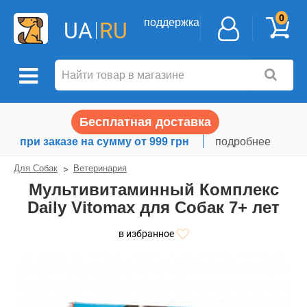
0
поддержка
UA
RU
Бесплатная доставка
при заказе на сумму от 999 грн
подробнее
Для Собак
Ветеринария
Мультивитаминный Комплекс
Daily Vitomax для Собак 7+ лет
в избранное